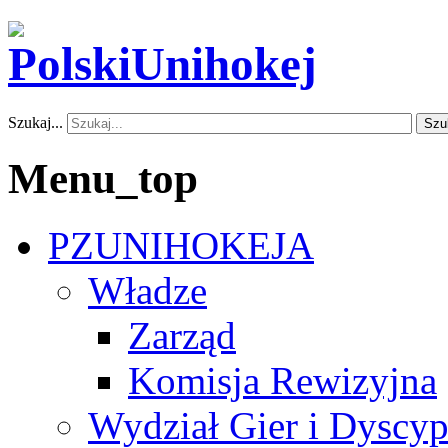
Szukaj...
Szu
Menu_top
PZUNIHOKEJA
Władze
Zarząd
Komisja Rewizyjna
Wydział Gier i Dyscyp