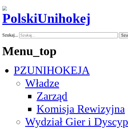
Szukaj...
Szu
Menu_top
PZUNIHOKEJA
Władze
Zarząd
Komisja Rewizyjna
Wydział Gier i Dyscyp