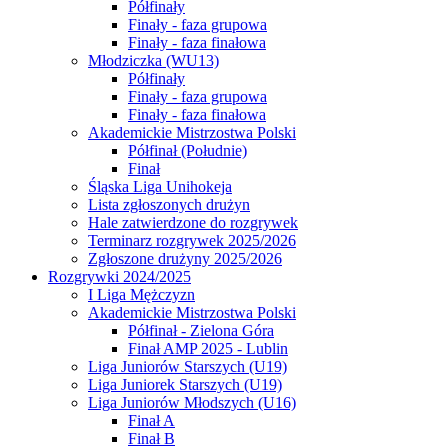
Półfinały
Finały - faza grupowa
Finały - faza finałowa
Młodziczka (WU13)
Półfinały
Finały - faza grupowa
Finały - faza finałowa
Akademickie Mistrzostwa Polski
Półfinał (Południe)
Finał
Śląska Liga Unihokeja
Lista zgłoszonych drużyn
Hale zatwierdzone do rozgrywek
Terminarz rozgrywek 2025/2026
Zgłoszone drużyny 2025/2026
Rozgrywki 2024/2025
I Liga Mężczyzn
Akademickie Mistrzostwa Polski
Półfinał - Zielona Góra
Finał AMP 2025 - Lublin
Liga Juniorów Starszych (U19)
Liga Juniorek Starszych (U19)
Liga Juniorów Młodszych (U16)
Finał A
Finał B