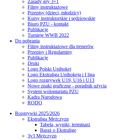
Zasady gry 3+1
Filmy instruktażowe
Przepisy (dzieci, młodzicy)
Kursy instruktorskie i sędziowskie
Biuro PZU - kontakt
Publikacje
Turnieje WWB 2022
Do pobrania
Filmy instruktażowe dla trenerów
Przepisy i Regulaminy
Publikacje
Druki
Logo Polski Unihokej
Logo Ekstraliga Unihokeja i I liga
Logo rozgrywek U19, U16 i U13
Nowe znaki graficzne - poradnik użycia
System wolontariatu PZU
Kadra Narodowa
RODO
Rozgrywki 2025/2026
Ekstraliga Mężczyzn
Tabela, wyniki, terminarz
Baraż o Ekstraligę
3v3 Mężczyzn