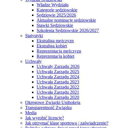
Władze Wydziału
Kategorie sędziowskie
Sędziowie 2025/2026
Aktualne nominacje sędziowskie
Stawki Sędziowskie
Szkolenia Sędziowskie 2026/2027
Statystyki
Ekstraliga mężczyzn
Ekstraliga kobiet
Reprezentacja mężczyzn
Reprezentacja kobiet
Uchwały
Uchwały Zarządu 2026
Uchwała Zarządu 2025
Uchwała Zarządu 2024
Uchwała Zarządu 2023
Uchwała Zarządu 2022
Uchwała Zarządu 2021
Uchwała Zarządu 2020
Okręgowe Związki Unihokeja
Transparentność Związku
Media
Jak wyrobić licencję?
Jak otrzymać klasę sportową / zaświadczenie?