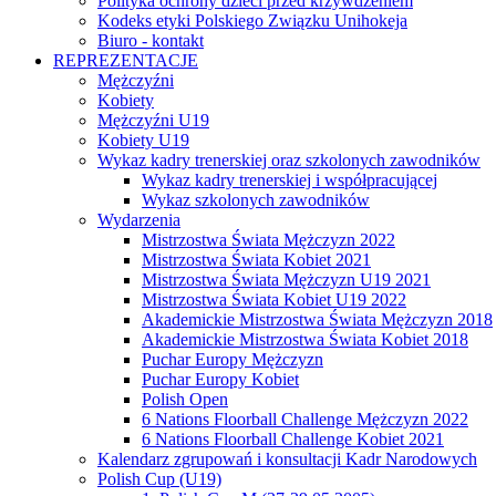
Polityka ochrony dzieci przed krzywdzeniem
Kodeks etyki Polskiego Związku Unihokeja
Biuro - kontakt
REPREZENTACJE
Mężczyźni
Kobiety
Mężczyźni U19
Kobiety U19
Wykaz kadry trenerskiej oraz szkolonych zawodników
Wykaz kadry trenerskiej i współpracującej
Wykaz szkolonych zawodników
Wydarzenia
Mistrzostwa Świata Mężczyzn 2022
Mistrzostwa Świata Kobiet 2021
Mistrzostwa Świata Mężczyzn U19 2021
Mistrzostwa Świata Kobiet U19 2022
Akademickie Mistrzostwa Świata Mężczyzn 2018
Akademickie Mistrzostwa Świata Kobiet 2018
Puchar Europy Mężczyzn
Puchar Europy Kobiet
Polish Open
6 Nations Floorball Challenge Mężczyzn 2022
6 Nations Floorball Challenge Kobiet 2021
Kalendarz zgrupowań i konsultacji Kadr Narodowych
Polish Cup (U19)