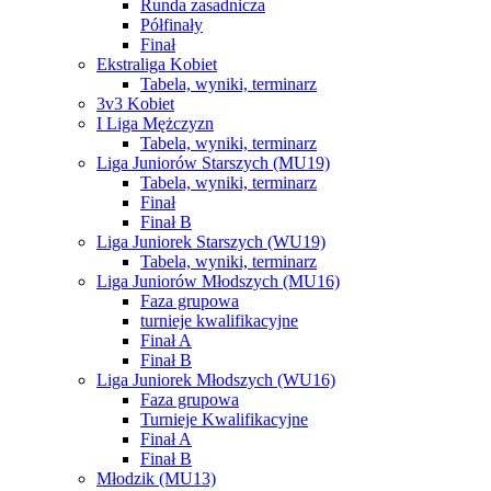
Runda zasadnicza
Półfinały
Finał
Ekstraliga Kobiet
Tabela, wyniki, terminarz
3v3 Kobiet
I Liga Mężczyzn
Tabela, wyniki, terminarz
Liga Juniorów Starszych (MU19)
Tabela, wyniki, terminarz
Finał
Finał B
Liga Juniorek Starszych (WU19)
Tabela, wyniki, terminarz
Liga Juniorów Młodszych (MU16)
Faza grupowa
turnieje kwalifikacyjne
Finał A
Finał B
Liga Juniorek Młodszych (WU16)
Faza grupowa
Turnieje Kwalifikacyjne
Finał A
Finał B
Młodzik (MU13)