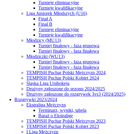
Turnieje eliminacyjne
Turnieje kwalifikacyjne
Liga Juniorek Młodszych (U16)
Finał A
Finał B
Turnieje eliminacyjne
Turnieje kwalifikacyjne
Młodzicy (MU13)
Turniej finałowy - faza grupowa
Turniej finałowy - faza finałowa
Młodziczki (WU13)
Turniej finałowy - faza grupowa
Turniej finałowy - faza finałowa
TEMPISH Puchar Polski Mężczyzn 2024
TEMPISH Puchar Polski Kobiet 2024
Śląska Liga Unihokeja
Drużyny zgłoszone do sezonu 2024/2025
Drużyny zgłoszone do rozgrywek 3vs3 (2024/2025)
Rozgrywki 2023/2024
Ekstraliga Mężczyzn
Terminarz, wyniki, tabela
Baraż o Ekstraligę
TEMPISH Puchar Polski Mężczyzn 2023
TEMPISH Puchar Polski Kobiet 2023
I Liga Mężczyzn