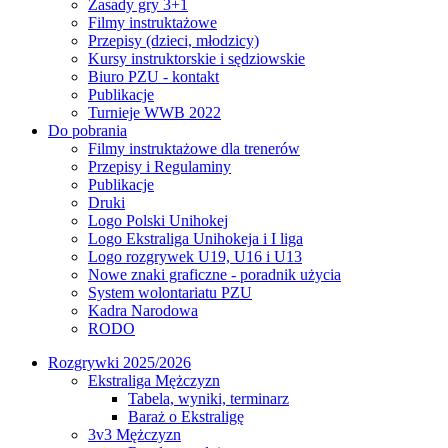
Zasady gry 3+1
Filmy instruktażowe
Przepisy (dzieci, młodzicy)
Kursy instruktorskie i sędziowskie
Biuro PZU - kontakt
Publikacje
Turnieje WWB 2022
Do pobrania
Filmy instruktażowe dla trenerów
Przepisy i Regulaminy
Publikacje
Druki
Logo Polski Unihokej
Logo Ekstraliga Unihokeja i I liga
Logo rozgrywek U19, U16 i U13
Nowe znaki graficzne - poradnik użycia
System wolontariatu PZU
Kadra Narodowa
RODO
Rozgrywki 2025/2026
Ekstraliga Mężczyzn
Tabela, wyniki, terminarz
Baraż o Ekstraligę
3v3 Mężczyzn