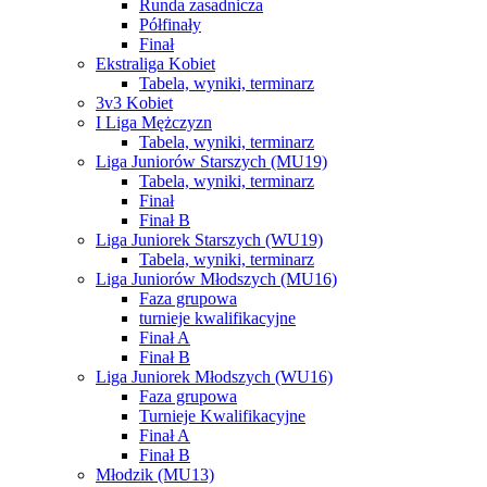
Runda zasadnicza
Półfinały
Finał
Ekstraliga Kobiet
Tabela, wyniki, terminarz
3v3 Kobiet
I Liga Mężczyzn
Tabela, wyniki, terminarz
Liga Juniorów Starszych (MU19)
Tabela, wyniki, terminarz
Finał
Finał B
Liga Juniorek Starszych (WU19)
Tabela, wyniki, terminarz
Liga Juniorów Młodszych (MU16)
Faza grupowa
turnieje kwalifikacyjne
Finał A
Finał B
Liga Juniorek Młodszych (WU16)
Faza grupowa
Turnieje Kwalifikacyjne
Finał A
Finał B
Młodzik (MU13)