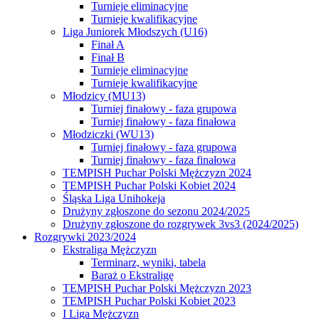
Turnieje eliminacyjne
Turnieje kwalifikacyjne
Liga Juniorek Młodszych (U16)
Finał A
Finał B
Turnieje eliminacyjne
Turnieje kwalifikacyjne
Młodzicy (MU13)
Turniej finałowy - faza grupowa
Turniej finałowy - faza finałowa
Młodziczki (WU13)
Turniej finałowy - faza grupowa
Turniej finałowy - faza finałowa
TEMPISH Puchar Polski Mężczyzn 2024
TEMPISH Puchar Polski Kobiet 2024
Śląska Liga Unihokeja
Drużyny zgłoszone do sezonu 2024/2025
Drużyny zgłoszone do rozgrywek 3vs3 (2024/2025)
Rozgrywki 2023/2024
Ekstraliga Mężczyzn
Terminarz, wyniki, tabela
Baraż o Ekstraligę
TEMPISH Puchar Polski Mężczyzn 2023
TEMPISH Puchar Polski Kobiet 2023
I Liga Mężczyzn