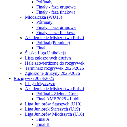
Półfinały
Finały - faza grupowa
Finały - faza finałowa
Młodziczka (WU13)
Półfinały
Finały - faza grupowa
Finały - faza finałowa
Akademickie Mistrzostwa Polski
Półfinał (Południe)
Finał
Śląska Liga Unihokeja
Lista zgłoszonych drużyn
Hale zatwierdzone do rozgrywek
Terminarz rozgrywek 2025/2026
Zgłoszone drużyny 2025/2026
Rozgrywki 2024/2025
I Liga Mężczyzn
Akademickie Mistrzostwa Polski
Półfinał - Zielona Góra
Finał AMP 2025 - Lublin
Liga Juniorów Starszych (U19)
Liga Juniorek Starszych (U19)
Liga Juniorów Młodszych (U16)
Finał A
Finał B