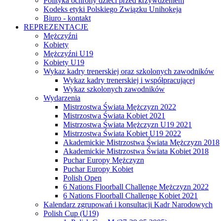
Polityka ochrony dzieci przed krzywdzeniem
Kodeks etyki Polskiego Związku Unihokeja
Biuro - kontakt
REPREZENTACJE
Mężczyźni
Kobiety
Mężczyźni U19
Kobiety U19
Wykaz kadry trenerskiej oraz szkolonych zawodników
Wykaz kadry trenerskiej i współpracującej
Wykaz szkolonych zawodników
Wydarzenia
Mistrzostwa Świata Mężczyzn 2022
Mistrzostwa Świata Kobiet 2021
Mistrzostwa Świata Mężczyzn U19 2021
Mistrzostwa Świata Kobiet U19 2022
Akademickie Mistrzostwa Świata Mężczyzn 2018
Akademickie Mistrzostwa Świata Kobiet 2018
Puchar Europy Mężczyzn
Puchar Europy Kobiet
Polish Open
6 Nations Floorball Challenge Mężczyzn 2022
6 Nations Floorball Challenge Kobiet 2021
Kalendarz zgrupowań i konsultacji Kadr Narodowych
Polish Cup (U19)