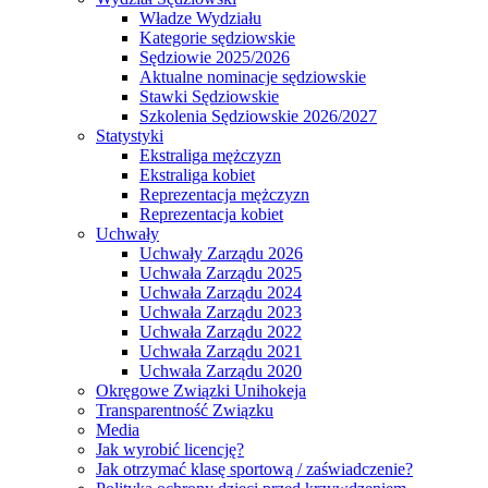
Władze Wydziału
Kategorie sędziowskie
Sędziowie 2025/2026
Aktualne nominacje sędziowskie
Stawki Sędziowskie
Szkolenia Sędziowskie 2026/2027
Statystyki
Ekstraliga mężczyzn
Ekstraliga kobiet
Reprezentacja mężczyzn
Reprezentacja kobiet
Uchwały
Uchwały Zarządu 2026
Uchwała Zarządu 2025
Uchwała Zarządu 2024
Uchwała Zarządu 2023
Uchwała Zarządu 2022
Uchwała Zarządu 2021
Uchwała Zarządu 2020
Okręgowe Związki Unihokeja
Transparentność Związku
Media
Jak wyrobić licencję?
Jak otrzymać klasę sportową / zaświadczenie?