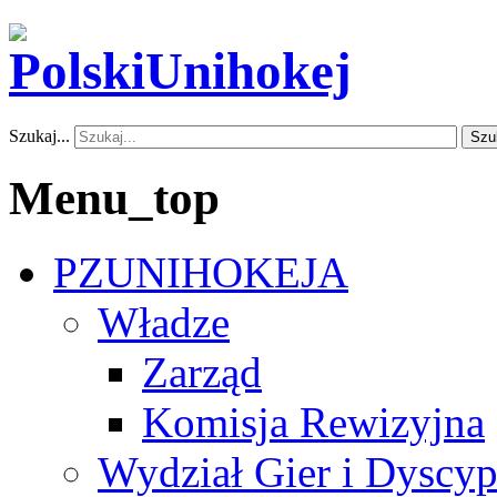
Szukaj...
Szu
Menu_top
PZUNIHOKEJA
Władze
Zarząd
Komisja Rewizyjna
Wydział Gier i Dyscyp