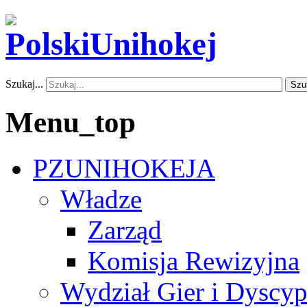
Szukaj...
Szu
Menu_top
PZUNIHOKEJA
Władze
Zarząd
Komisja Rewizyjna
Wydział Gier i Dyscyp