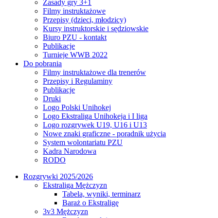
Zasady gry 3+1
Filmy instruktażowe
Przepisy (dzieci, młodzicy)
Kursy instruktorskie i sędziowskie
Biuro PZU - kontakt
Publikacje
Turnieje WWB 2022
Do pobrania
Filmy instruktażowe dla trenerów
Przepisy i Regulaminy
Publikacje
Druki
Logo Polski Unihokej
Logo Ekstraliga Unihokeja i I liga
Logo rozgrywek U19, U16 i U13
Nowe znaki graficzne - poradnik użycia
System wolontariatu PZU
Kadra Narodowa
RODO
Rozgrywki 2025/2026
Ekstraliga Mężczyzn
Tabela, wyniki, terminarz
Baraż o Ekstraligę
3v3 Mężczyzn