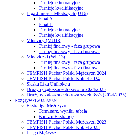
Turnieje eliminacyjne
Turnieje kwalifikacyjne
Liga Juniorek Młodszych (U16)
Finał A
Finał B
Turnieje eliminacyjne
Turnieje kwalifikacyjne
Młodzicy (MU13)
Turniej finałowy - faza grupowa
Turniej finałowy - faza finałowa
Młodziczki (WU13)
Turniej finałowy - faza grupowa
Turniej finałowy - faza finałowa
TEMPISH Puchar Polski Mężczyzn 2024
TEMPISH Puchar Polski Kobiet 2024
Śląska Liga Unihokeja
Drużyny zgłoszone do sezonu 2024/2025
Drużyny zgłoszone do rozgrywek 3vs3 (2024/2025)
Rozgrywki 2023/2024
Ekstraliga Mężczyzn
Terminarz, wyniki, tabela
Baraż o Ekstraligę
TEMPISH Puchar Polski Mężczyzn 2023
TEMPISH Puchar Polski Kobiet 2023
I Liga Mężczyzn