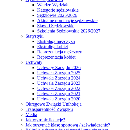
Władze Wydziału
Kategorie sędziowskie
Sędziowie 2025/2026
Aktualne nominacje sędziowskie
Stawki Sędziowskie
Szkolenia Sędziowskie 2026/2027
Statystyki
Ekstraliga mężczyzn
Ekstraliga kobiet
Reprezentacja mężczyzn
Reprezentacja kobiet
Uchwały
Uchwały Zarządu 2026
Uchwała Zarządu 2025
Uchwała Zarządu 2024
Uchwała Zarządu 2023
Uchwała Zarządu 2022
Uchwała Zarządu 2021
Uchwała Zarządu 2020
Okręgowe Związki Unihokeja
Transparentność Związku
Media
Jak wyrobić licencję?
Jak otrzymać klasę sportową / zaświadczenie?