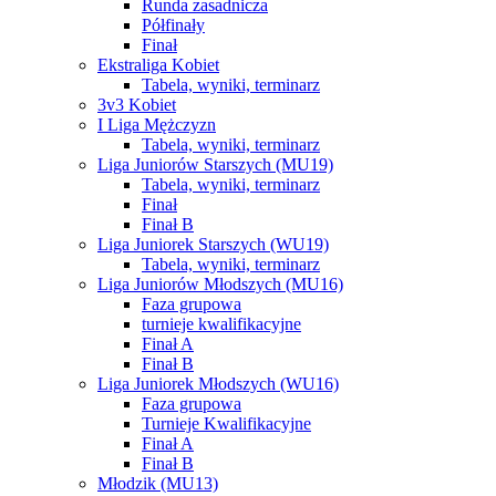
Runda zasadnicza
Półfinały
Finał
Ekstraliga Kobiet
Tabela, wyniki, terminarz
3v3 Kobiet
I Liga Mężczyzn
Tabela, wyniki, terminarz
Liga Juniorów Starszych (MU19)
Tabela, wyniki, terminarz
Finał
Finał B
Liga Juniorek Starszych (WU19)
Tabela, wyniki, terminarz
Liga Juniorów Młodszych (MU16)
Faza grupowa
turnieje kwalifikacyjne
Finał A
Finał B
Liga Juniorek Młodszych (WU16)
Faza grupowa
Turnieje Kwalifikacyjne
Finał A
Finał B
Młodzik (MU13)