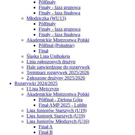
Półfinały
Finały - faza grupowa
Finały - faza finałowa
Młodziczka (WU13)
Półfinały
Finały - faza grupowa
Finały - faza finałowa
Akademickie Mistrzostwa Polski
Półfinał (Południe)
Finał
Śląska Liga Unihokeja
Lista zgłoszonych drużyn
Hale zatwierdzone do rozgrywek
Terminarz rozgrywek 2025/2026
Zgłoszone drużyny 2025/2026
Rozgrywki 2024/2025
I Liga Mężczyzn
Akademickie Mistrzostwa Polski
Półfinał - Zielona Góra
Finał AMP 2025 - Lublin
Liga Juniorów Starszych (U19)
Liga Juniorek Starszych (U19)
Liga Juniorów Młodszych (U16)
Finał A
Finał B