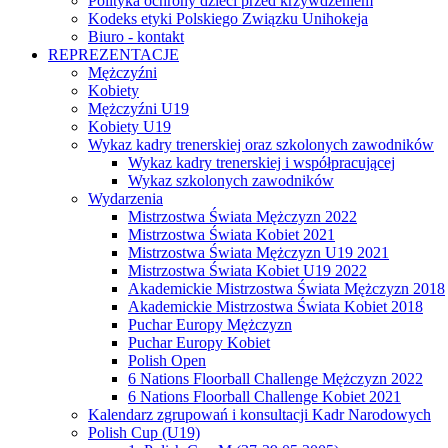
Polityka ochrony dzieci przed krzywdzeniem
Kodeks etyki Polskiego Związku Unihokeja
Biuro - kontakt
REPREZENTACJE
Mężczyźni
Kobiety
Mężczyźni U19
Kobiety U19
Wykaz kadry trenerskiej oraz szkolonych zawodników
Wykaz kadry trenerskiej i współpracującej
Wykaz szkolonych zawodników
Wydarzenia
Mistrzostwa Świata Mężczyzn 2022
Mistrzostwa Świata Kobiet 2021
Mistrzostwa Świata Mężczyzn U19 2021
Mistrzostwa Świata Kobiet U19 2022
Akademickie Mistrzostwa Świata Mężczyzn 2018
Akademickie Mistrzostwa Świata Kobiet 2018
Puchar Europy Mężczyzn
Puchar Europy Kobiet
Polish Open
6 Nations Floorball Challenge Mężczyzn 2022
6 Nations Floorball Challenge Kobiet 2021
Kalendarz zgrupowań i konsultacji Kadr Narodowych
Polish Cup (U19)