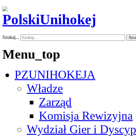
Szukaj...
Szu
Menu_top
PZUNIHOKEJA
Władze
Zarząd
Komisja Rewizyjna
Wydział Gier i Dyscyp