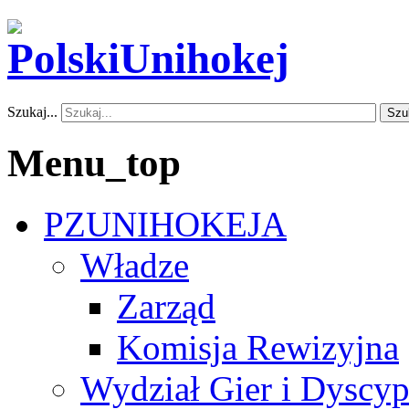
Szukaj...
Szu
Menu_top
PZUNIHOKEJA
Władze
Zarząd
Komisja Rewizyjna
Wydział Gier i Dyscyp