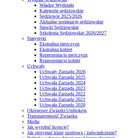
Władze Wydziału
Kategorie sędziowskie
Sędziowie 2025/2026
Aktualne nominacje sędziowskie
Stawki Sędziowskie
Szkolenia Sędziowskie 2026/2027
Statystyki
Ekstraliga mężczyzn
Ekstraliga kobiet
Reprezentacja mężczyzn
Reprezentacja kobiet
Uchwały
Uchwały Zarządu 2026
Uchwała Zarządu 2025
Uchwała Zarządu 2024
Uchwała Zarządu 2023
Uchwała Zarządu 2022
Uchwała Zarządu 2021
Uchwała Zarządu 2020
Okręgowe Związki Unihokeja
Transparentność Związku
Media
Jak wyrobić licencję?
Jak otrzymać klasę sportową / zaświadczenie?