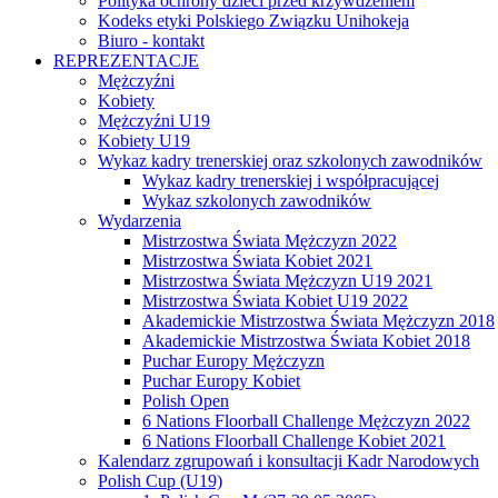
Polityka ochrony dzieci przed krzywdzeniem
Kodeks etyki Polskiego Związku Unihokeja
Biuro - kontakt
REPREZENTACJE
Mężczyźni
Kobiety
Mężczyźni U19
Kobiety U19
Wykaz kadry trenerskiej oraz szkolonych zawodników
Wykaz kadry trenerskiej i współpracującej
Wykaz szkolonych zawodników
Wydarzenia
Mistrzostwa Świata Mężczyzn 2022
Mistrzostwa Świata Kobiet 2021
Mistrzostwa Świata Mężczyzn U19 2021
Mistrzostwa Świata Kobiet U19 2022
Akademickie Mistrzostwa Świata Mężczyzn 2018
Akademickie Mistrzostwa Świata Kobiet 2018
Puchar Europy Mężczyzn
Puchar Europy Kobiet
Polish Open
6 Nations Floorball Challenge Mężczyzn 2022
6 Nations Floorball Challenge Kobiet 2021
Kalendarz zgrupowań i konsultacji Kadr Narodowych
Polish Cup (U19)