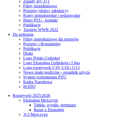
Zasady gry 3+1
Filmy instruktażowe
Przepisy (dzieci, młodzicy)
Kursy instruktorskie i sędziowskie
Biuro PZU - kontakt
Publikacje
Turnieje WWB 2022
Do pobrania
Filmy instruktażowe dla trenerów
Przepisy i Regulaminy
Publikacje
Druki
Logo Polski Unihokej
Logo Ekstraliga Unihokeja i I liga
Logo rozgrywek U19, U16 i U13
Nowe znaki graficzne - poradnik użycia
System wolontariatu PZU
Kadra Narodowa
RODO
Rozgrywki 2025/2026
Ekstraliga Mężczyzn
Tabela, wyniki, terminarz
Baraż o Ekstraligę
3v3 Mężczyzn