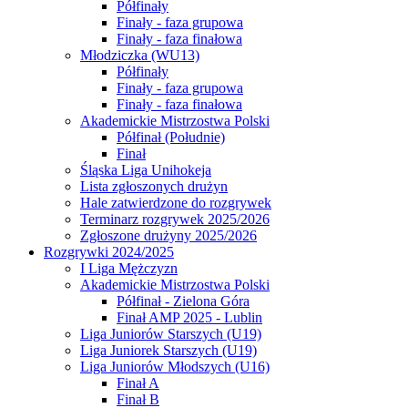
Półfinały
Finały - faza grupowa
Finały - faza finałowa
Młodziczka (WU13)
Półfinały
Finały - faza grupowa
Finały - faza finałowa
Akademickie Mistrzostwa Polski
Półfinał (Południe)
Finał
Śląska Liga Unihokeja
Lista zgłoszonych drużyn
Hale zatwierdzone do rozgrywek
Terminarz rozgrywek 2025/2026
Zgłoszone drużyny 2025/2026
Rozgrywki 2024/2025
I Liga Mężczyzn
Akademickie Mistrzostwa Polski
Półfinał - Zielona Góra
Finał AMP 2025 - Lublin
Liga Juniorów Starszych (U19)
Liga Juniorek Starszych (U19)
Liga Juniorów Młodszych (U16)
Finał A
Finał B