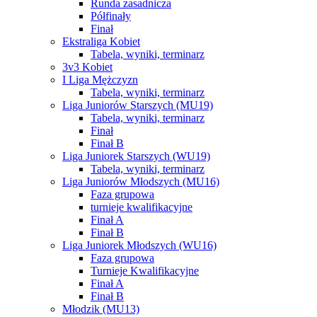
Runda zasadnicza
Półfinały
Finał
Ekstraliga Kobiet
Tabela, wyniki, terminarz
3v3 Kobiet
I Liga Mężczyzn
Tabela, wyniki, terminarz
Liga Juniorów Starszych (MU19)
Tabela, wyniki, terminarz
Finał
Finał B
Liga Juniorek Starszych (WU19)
Tabela, wyniki, terminarz
Liga Juniorów Młodszych (MU16)
Faza grupowa
turnieje kwalifikacyjne
Finał A
Finał B
Liga Juniorek Młodszych (WU16)
Faza grupowa
Turnieje Kwalifikacyjne
Finał A
Finał B
Młodzik (MU13)