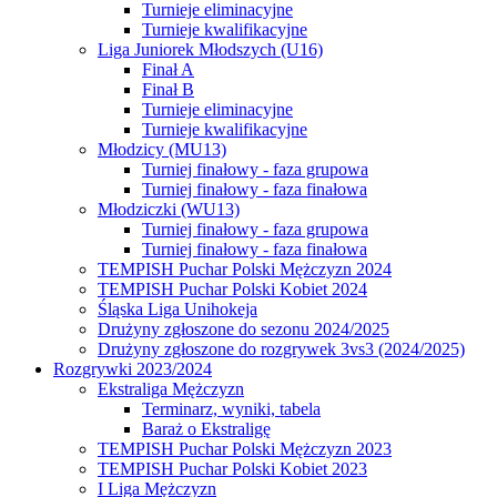
Turnieje eliminacyjne
Turnieje kwalifikacyjne
Liga Juniorek Młodszych (U16)
Finał A
Finał B
Turnieje eliminacyjne
Turnieje kwalifikacyjne
Młodzicy (MU13)
Turniej finałowy - faza grupowa
Turniej finałowy - faza finałowa
Młodziczki (WU13)
Turniej finałowy - faza grupowa
Turniej finałowy - faza finałowa
TEMPISH Puchar Polski Mężczyzn 2024
TEMPISH Puchar Polski Kobiet 2024
Śląska Liga Unihokeja
Drużyny zgłoszone do sezonu 2024/2025
Drużyny zgłoszone do rozgrywek 3vs3 (2024/2025)
Rozgrywki 2023/2024
Ekstraliga Mężczyzn
Terminarz, wyniki, tabela
Baraż o Ekstraligę
TEMPISH Puchar Polski Mężczyzn 2023
TEMPISH Puchar Polski Kobiet 2023
I Liga Mężczyzn