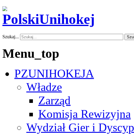
Szukaj...
Szu
Menu_top
PZUNIHOKEJA
Władze
Zarząd
Komisja Rewizyjna
Wydział Gier i Dyscyp