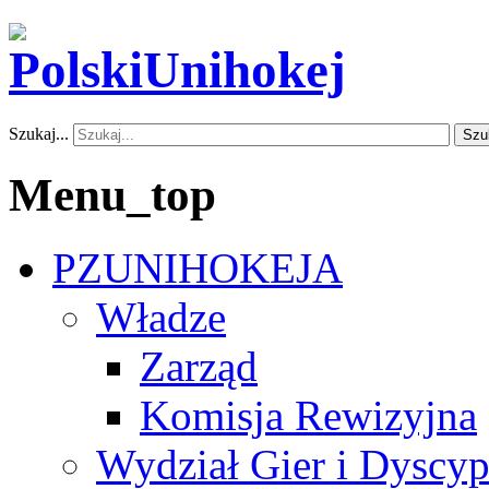
Szukaj...
Szu
Menu_top
PZUNIHOKEJA
Władze
Zarząd
Komisja Rewizyjna
Wydział Gier i Dyscyp