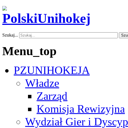
Szukaj...
Szu
Menu_top
PZUNIHOKEJA
Władze
Zarząd
Komisja Rewizyjna
Wydział Gier i Dyscyp