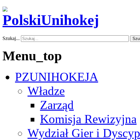
Szukaj...
Szu
Menu_top
PZUNIHOKEJA
Władze
Zarząd
Komisja Rewizyjna
Wydział Gier i Dyscyp