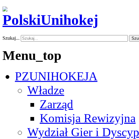
Szukaj...
Szu
Menu_top
PZUNIHOKEJA
Władze
Zarząd
Komisja Rewizyjna
Wydział Gier i Dyscyp