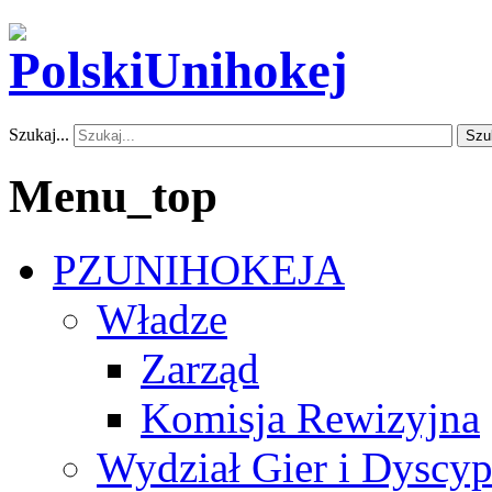
Szukaj...
Szu
Menu_top
PZUNIHOKEJA
Władze
Zarząd
Komisja Rewizyjna
Wydział Gier i Dyscyp