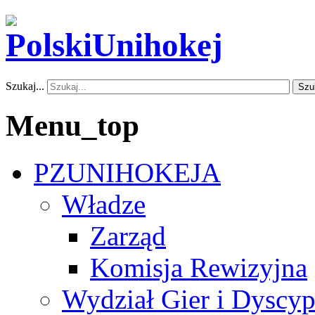
Szukaj...
Szu
Menu_top
PZUNIHOKEJA
Władze
Zarząd
Komisja Rewizyjna
Wydział Gier i Dyscyp