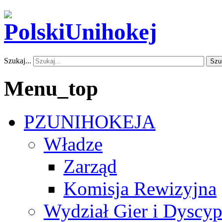
Szukaj...
Szu
Menu_top
PZUNIHOKEJA
Władze
Zarząd
Komisja Rewizyjna
Wydział Gier i Dyscyp