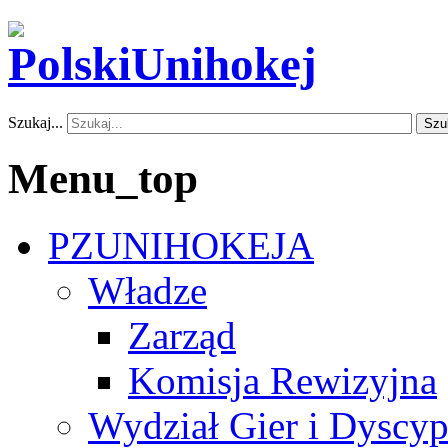
Szukaj...
Szu
Menu_top
PZUNIHOKEJA
Władze
Zarząd
Komisja Rewizyjna
Wydział Gier i Dyscyp