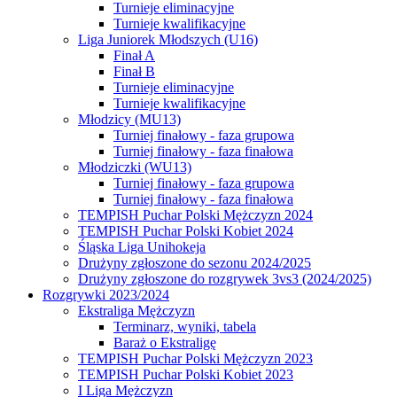
Turnieje eliminacyjne
Turnieje kwalifikacyjne
Liga Juniorek Młodszych (U16)
Finał A
Finał B
Turnieje eliminacyjne
Turnieje kwalifikacyjne
Młodzicy (MU13)
Turniej finałowy - faza grupowa
Turniej finałowy - faza finałowa
Młodziczki (WU13)
Turniej finałowy - faza grupowa
Turniej finałowy - faza finałowa
TEMPISH Puchar Polski Mężczyzn 2024
TEMPISH Puchar Polski Kobiet 2024
Śląska Liga Unihokeja
Drużyny zgłoszone do sezonu 2024/2025
Drużyny zgłoszone do rozgrywek 3vs3 (2024/2025)
Rozgrywki 2023/2024
Ekstraliga Mężczyzn
Terminarz, wyniki, tabela
Baraż o Ekstraligę
TEMPISH Puchar Polski Mężczyzn 2023
TEMPISH Puchar Polski Kobiet 2023
I Liga Mężczyzn