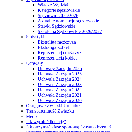
Władze Wydziału
Kategorie sędziowskie
Sędziowie 2025/2026
Aktualne nominacje sędziowskie
Stawki Sędziowskie
Szkolenia Sędziowskie 2026/2027
Statystyki
Ekstraliga mężczyzn
Ekstraliga kobiet
Reprezentacja mężczyzn
Reprezentacja kobiet
Uchwały
Uchwały Zarządu 2026
Uchwała Zarządu 2025
Uchwała Zarządu 2024
Uchwała Zarządu 2023
Uchwała Zarządu 2022
Uchwała Zarządu 2021
Uchwała Zarządu 2020
Okręgowe Związki Unihokeja
Transparentność Związku
Media
Jak wyrobić licencję?
Jak otrzymać klasę sportową / zaświadczenie?