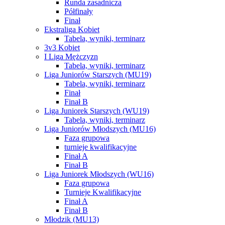
Runda zasadnicza
Półfinały
Finał
Ekstraliga Kobiet
Tabela, wyniki, terminarz
3v3 Kobiet
I Liga Mężczyzn
Tabela, wyniki, terminarz
Liga Juniorów Starszych (MU19)
Tabela, wyniki, terminarz
Finał
Finał B
Liga Juniorek Starszych (WU19)
Tabela, wyniki, terminarz
Liga Juniorów Młodszych (MU16)
Faza grupowa
turnieje kwalifikacyjne
Finał A
Finał B
Liga Juniorek Młodszych (WU16)
Faza grupowa
Turnieje Kwalifikacyjne
Finał A
Finał B
Młodzik (MU13)