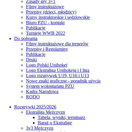
Zasady gry 3+1
Filmy instruktażowe
Przepisy (dzieci, młodzicy)
Kursy instruktorskie i sędziowskie
Biuro PZU - kontakt
Publikacje
Turnieje WWB 2022
Do pobrania
Filmy instruktażowe dla trenerów
Przepisy i Regulaminy
Publikacje
Druki
Logo Polski Unihokej
Logo Ekstraliga Unihokeja i I liga
Logo rozgrywek U19, U16 i U13
Nowe znaki graficzne - poradnik użycia
System wolontariatu PZU
Kadra Narodowa
RODO
Rozgrywki 2025/2026
Ekstraliga Mężczyzn
Tabela, wyniki, terminarz
Baraż o Ekstraligę
3v3 Mężczyzn