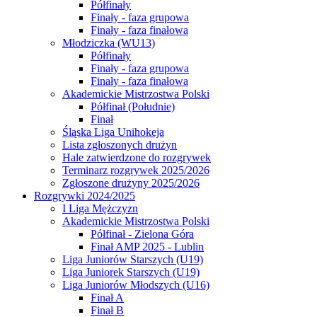
Półfinały
Finały - faza grupowa
Finały - faza finałowa
Młodziczka (WU13)
Półfinały
Finały - faza grupowa
Finały - faza finałowa
Akademickie Mistrzostwa Polski
Półfinał (Południe)
Finał
Śląska Liga Unihokeja
Lista zgłoszonych drużyn
Hale zatwierdzone do rozgrywek
Terminarz rozgrywek 2025/2026
Zgłoszone drużyny 2025/2026
Rozgrywki 2024/2025
I Liga Mężczyzn
Akademickie Mistrzostwa Polski
Półfinał - Zielona Góra
Finał AMP 2025 - Lublin
Liga Juniorów Starszych (U19)
Liga Juniorek Starszych (U19)
Liga Juniorów Młodszych (U16)
Finał A
Finał B