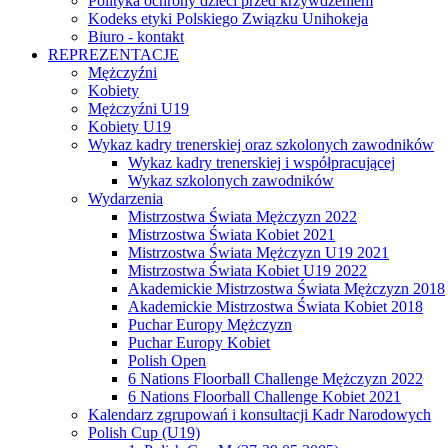
Polityka ochrony dzieci przed krzywdzeniem
Kodeks etyki Polskiego Związku Unihokeja
Biuro - kontakt
REPREZENTACJE
Mężczyźni
Kobiety
Mężczyźni U19
Kobiety U19
Wykaz kadry trenerskiej oraz szkolonych zawodników
Wykaz kadry trenerskiej i współpracującej
Wykaz szkolonych zawodników
Wydarzenia
Mistrzostwa Świata Mężczyzn 2022
Mistrzostwa Świata Kobiet 2021
Mistrzostwa Świata Mężczyzn U19 2021
Mistrzostwa Świata Kobiet U19 2022
Akademickie Mistrzostwa Świata Mężczyzn 2018
Akademickie Mistrzostwa Świata Kobiet 2018
Puchar Europy Mężczyzn
Puchar Europy Kobiet
Polish Open
6 Nations Floorball Challenge Mężczyzn 2022
6 Nations Floorball Challenge Kobiet 2021
Kalendarz zgrupowań i konsultacji Kadr Narodowych
Polish Cup (U19)