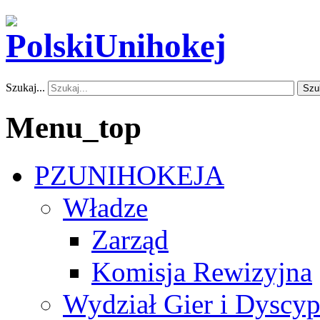
Szukaj...
Szu
Menu_top
PZUNIHOKEJA
Władze
Zarząd
Komisja Rewizyjna
Wydział Gier i Dyscyp