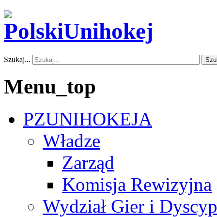
Szukaj...
Szu
Menu_top
PZUNIHOKEJA
Władze
Zarząd
Komisja Rewizyjna
Wydział Gier i Dyscyp