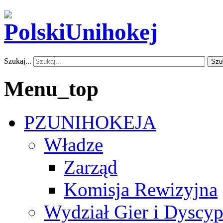
Szukaj...
Szu
Menu_top
PZUNIHOKEJA
Władze
Zarząd
Komisja Rewizyjna
Wydział Gier i Dyscyp