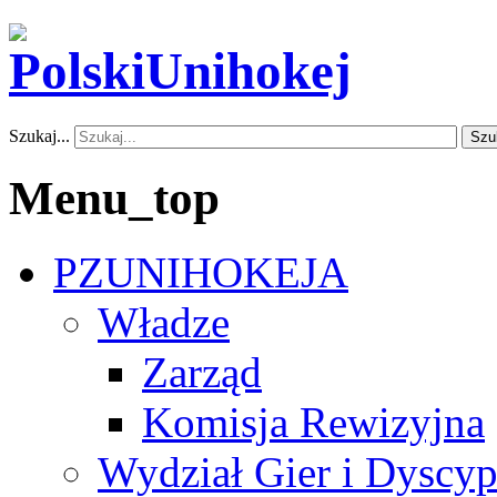
Szukaj...
Szu
Menu_top
PZUNIHOKEJA
Władze
Zarząd
Komisja Rewizyjna
Wydział Gier i Dyscyp