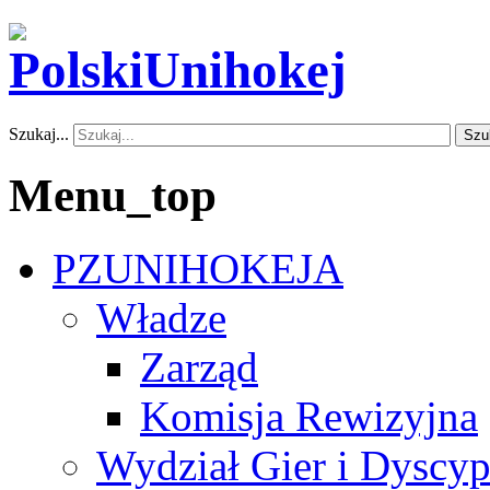
Szukaj...
Szu
Menu_top
PZUNIHOKEJA
Władze
Zarząd
Komisja Rewizyjna
Wydział Gier i Dyscyp