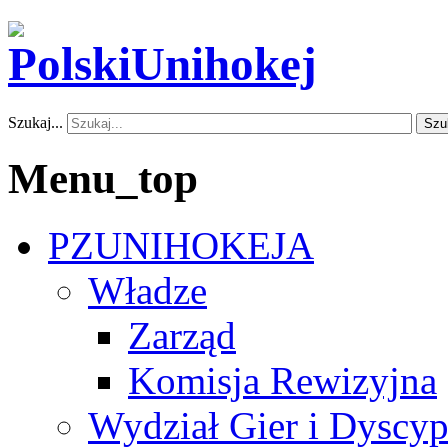
Szukaj...
Szu
Menu_top
PZUNIHOKEJA
Władze
Zarząd
Komisja Rewizyjna
Wydział Gier i Dyscyp