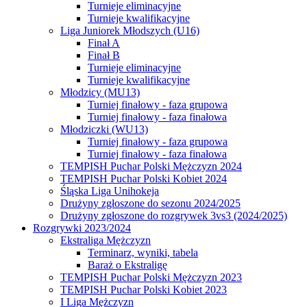
Turnieje eliminacyjne
Turnieje kwalifikacyjne
Liga Juniorek Młodszych (U16)
Finał A
Finał B
Turnieje eliminacyjne
Turnieje kwalifikacyjne
Młodzicy (MU13)
Turniej finałowy - faza grupowa
Turniej finałowy - faza finałowa
Młodziczki (WU13)
Turniej finałowy - faza grupowa
Turniej finałowy - faza finałowa
TEMPISH Puchar Polski Mężczyzn 2024
TEMPISH Puchar Polski Kobiet 2024
Śląska Liga Unihokeja
Drużyny zgłoszone do sezonu 2024/2025
Drużyny zgłoszone do rozgrywek 3vs3 (2024/2025)
Rozgrywki 2023/2024
Ekstraliga Mężczyzn
Terminarz, wyniki, tabela
Baraż o Ekstraligę
TEMPISH Puchar Polski Mężczyzn 2023
TEMPISH Puchar Polski Kobiet 2023
I Liga Mężczyzn