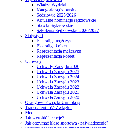
Władze Wydziału
Kategorie sędziowskie
Sędziowie 2025/2026
Aktualne nominacje sędziowskie
Stawki Sędziowskie
Szkolenia Sędziowskie 2026/2027
Statystyki
Ekstraliga mężczyzn
Ekstraliga kobiet
Reprezentacja mężczyzn
Reprezentacja kobiet
Uchwały
Uchwały Zarządu 2026
Uchwała Zarządu 2025
Uchwała Zarządu 2024
Uchwała Zarządu 2023
Uchwała Zarządu 2022
Uchwała Zarządu 2021
Uchwała Zarządu 2020
Okręgowe Związki Unihokeja
Transparentność Związku
Media
Jak wyrobić licencję?
Jak otrzymać klasę sportową / zaświadczenie?