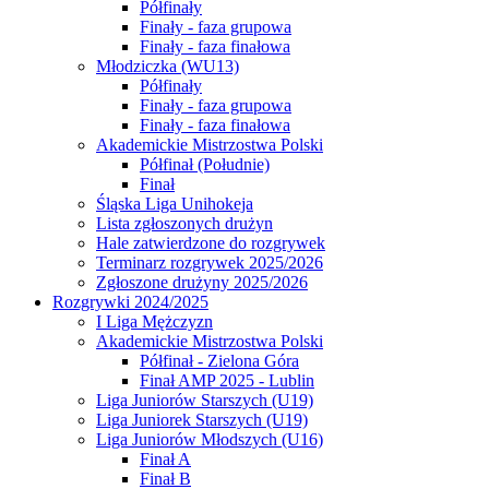
Półfinały
Finały - faza grupowa
Finały - faza finałowa
Młodziczka (WU13)
Półfinały
Finały - faza grupowa
Finały - faza finałowa
Akademickie Mistrzostwa Polski
Półfinał (Południe)
Finał
Śląska Liga Unihokeja
Lista zgłoszonych drużyn
Hale zatwierdzone do rozgrywek
Terminarz rozgrywek 2025/2026
Zgłoszone drużyny 2025/2026
Rozgrywki 2024/2025
I Liga Mężczyzn
Akademickie Mistrzostwa Polski
Półfinał - Zielona Góra
Finał AMP 2025 - Lublin
Liga Juniorów Starszych (U19)
Liga Juniorek Starszych (U19)
Liga Juniorów Młodszych (U16)
Finał A
Finał B