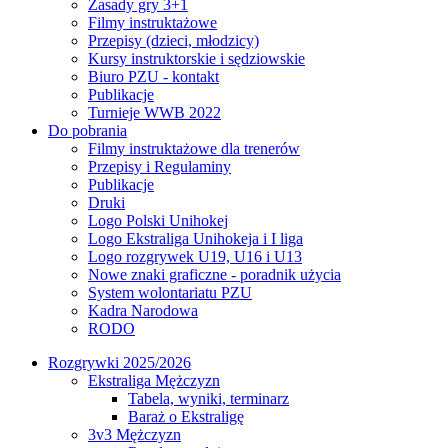
Zasady gry 3+1
Filmy instruktażowe
Przepisy (dzieci, młodzicy)
Kursy instruktorskie i sędziowskie
Biuro PZU - kontakt
Publikacje
Turnieje WWB 2022
Do pobrania
Filmy instruktażowe dla trenerów
Przepisy i Regulaminy
Publikacje
Druki
Logo Polski Unihokej
Logo Ekstraliga Unihokeja i I liga
Logo rozgrywek U19, U16 i U13
Nowe znaki graficzne - poradnik użycia
System wolontariatu PZU
Kadra Narodowa
RODO
Rozgrywki 2025/2026
Ekstraliga Mężczyzn
Tabela, wyniki, terminarz
Baraż o Ekstraligę
3v3 Mężczyzn