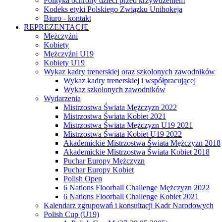
Polityka ochrony dzieci przed krzywdzeniem
Kodeks etyki Polskiego Związku Unihokeja
Biuro - kontakt
REPREZENTACJE
Mężczyźni
Kobiety
Mężczyźni U19
Kobiety U19
Wykaz kadry trenerskiej oraz szkolonych zawodników
Wykaz kadry trenerskiej i współpracującej
Wykaz szkolonych zawodników
Wydarzenia
Mistrzostwa Świata Mężczyzn 2022
Mistrzostwa Świata Kobiet 2021
Mistrzostwa Świata Mężczyzn U19 2021
Mistrzostwa Świata Kobiet U19 2022
Akademickie Mistrzostwa Świata Mężczyzn 2018
Akademickie Mistrzostwa Świata Kobiet 2018
Puchar Europy Mężczyzn
Puchar Europy Kobiet
Polish Open
6 Nations Floorball Challenge Mężczyzn 2022
6 Nations Floorball Challenge Kobiet 2021
Kalendarz zgrupowań i konsultacji Kadr Narodowych
Polish Cup (U19)