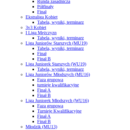
Runda zasadnicza
Półfinały
Finał
Ekstraliga Kobiet
Tabela, wyniki, terminarz
3v3 Kobiet
I Liga Mężczyzn
Tabela, wyniki, terminarz
Liga Juniorów Starszych (MU19)
Tabela, wyniki, terminarz
Finał
Finał B
Liga Juniorek Starszych (WU19)
Tabela, wyniki, terminarz
Liga Juniorów Młodszych (MU16)
Faza grupowa
turnieje kwalifikacyjne
Finał A
Finał B
Liga Juniorek Młodszych (WU16)
Faza grupowa
Turnieje Kwalifikacyjne
Finał A
Finał B
Młodzik (MU13)