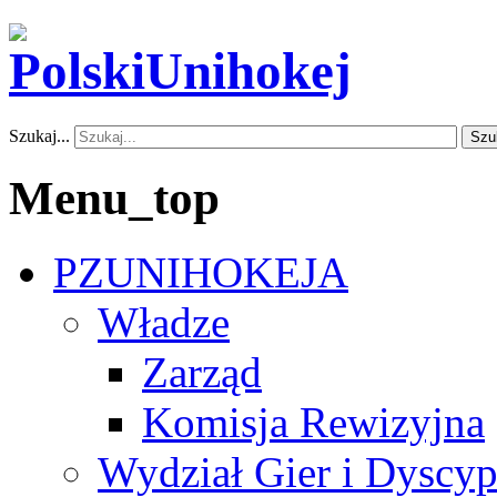
Szukaj...
Szu
Menu_top
PZUNIHOKEJA
Władze
Zarząd
Komisja Rewizyjna
Wydział Gier i Dyscyp