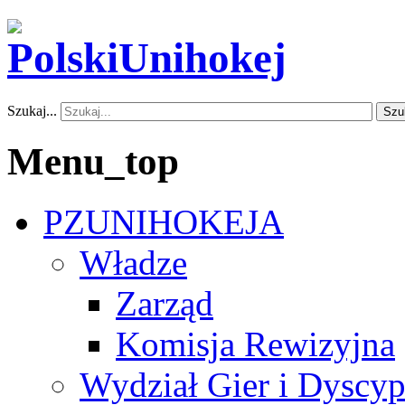
Szukaj...
Szu
Menu_top
PZUNIHOKEJA
Władze
Zarząd
Komisja Rewizyjna
Wydział Gier i Dyscyp