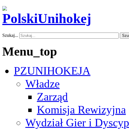
Szukaj...
Szu
Menu_top
PZUNIHOKEJA
Władze
Zarząd
Komisja Rewizyjna
Wydział Gier i Dyscyp