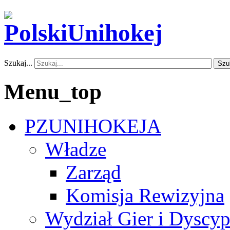
Szukaj...
Szu
Menu_top
PZUNIHOKEJA
Władze
Zarząd
Komisja Rewizyjna
Wydział Gier i Dyscyp