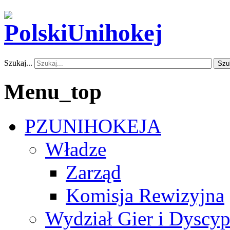
Szukaj...
Szu
Menu_top
PZUNIHOKEJA
Władze
Zarząd
Komisja Rewizyjna
Wydział Gier i Dyscyp