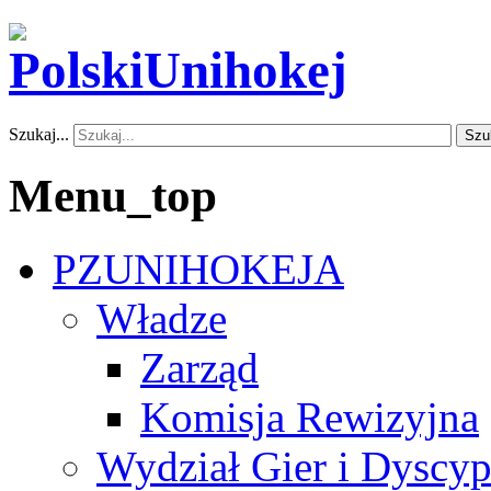
Szukaj...
Szu
Menu_top
PZUNIHOKEJA
Władze
Zarząd
Komisja Rewizyjna
Wydział Gier i Dyscyp