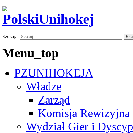
Szukaj...
Szu
Menu_top
PZUNIHOKEJA
Władze
Zarząd
Komisja Rewizyjna
Wydział Gier i Dyscyp