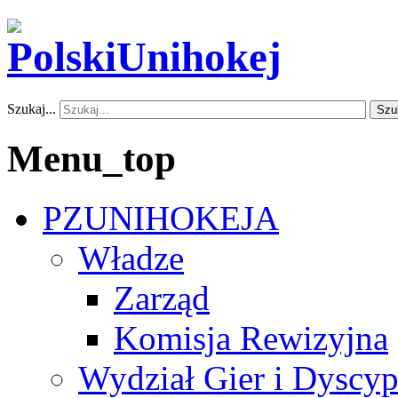
Szukaj...
Szu
Menu_top
PZUNIHOKEJA
Władze
Zarząd
Komisja Rewizyjna
Wydział Gier i Dyscyp