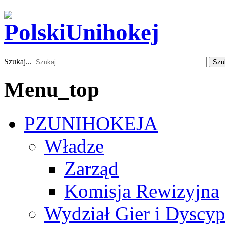
Szukaj...
Szu
Menu_top
PZUNIHOKEJA
Władze
Zarząd
Komisja Rewizyjna
Wydział Gier i Dyscyp