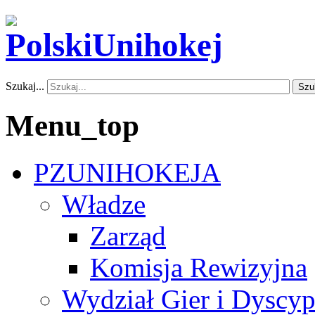
Szukaj...
Szu
Menu_top
PZUNIHOKEJA
Władze
Zarząd
Komisja Rewizyjna
Wydział Gier i Dyscyp