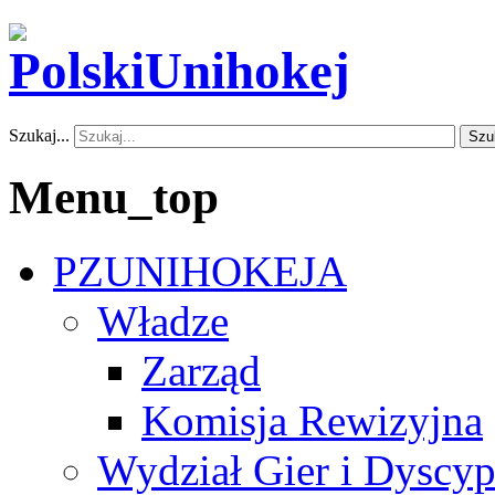
Szukaj...
Szu
Menu_top
PZUNIHOKEJA
Władze
Zarząd
Komisja Rewizyjna
Wydział Gier i Dyscyp