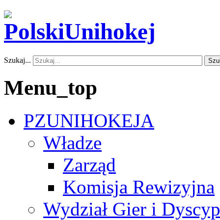
Szukaj...
Szu
Menu_top
PZUNIHOKEJA
Władze
Zarząd
Komisja Rewizyjna
Wydział Gier i Dyscyp