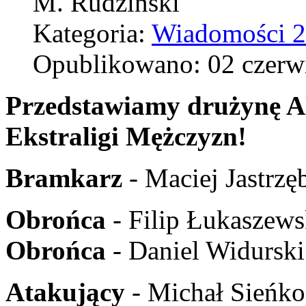
M. Rudziński
Kategoria:
Wiadomości 
Opublikowano: 02 czerw
Przedstawiamy drużynę 
Ekstraligi Mężczyzn!
Bramkarz
- Maciej Jastrzę
Obrońca
- Filip Łukaszews
Obrońca
- Daniel Widurski
Atakujący
- Michał Sieńko