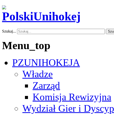
Szukaj...
Szu
Menu_top
PZUNIHOKEJA
Władze
Zarząd
Komisja Rewizyjna
Wydział Gier i Dyscyp