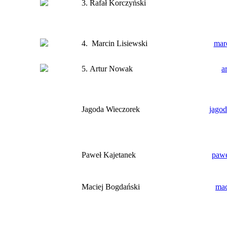
3. Rafał Korczyński
4. Marcin Lisiewski
mar
5. Artur Nowak
a
Jagoda Wieczorek
jagod
Paweł Kajetanek
pawe
Maciej Bogdański
mac