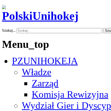
Szukaj...
Szu
Menu_top
PZUNIHOKEJA
Władze
Zarząd
Komisja Rewizyjna
Wydział Gier i Dyscyp