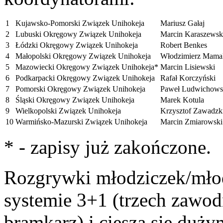
1
Kujawsko-Pomorski Związek Unihokeja
Mariusz Gałaj
2
Lubuski Okręgowy Związek Unihokeja
Marcin Karaszewsk
3
Łódzki Okręgowy Związek Unihokeja
Robert Benkes
4
Małopolski Okręgowy Związek Unihokeja
Włodzimierz Mama
5
Mazowiecki Okręgowy Związek Unihokeja*
Marcin Lisiewski
6
Podkarpacki Okręgowy Związek Unihokeja
Rafał Korczyński
7
Pomorski Okręgowy Związek Unihokeja
Paweł Ludwichows
8
Śląski Okręgowy Związek Unihokeja
Marek Kotula
9
Wielkopolski Związek Unihokeja
Krzysztof Zawadzk
10
Warmińsko-Mazurski Związek Unihokeja
Marcin Zmiarowski
* - zapisy już zakończone.
Rozgrywki młodziczek/mło
systemie 3+1 (trzech zawo
bramkarz) i cieszą się duż