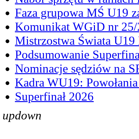
Faza grupowa MŚ U19 z
Komunikat WGiD nr 25/
Mistrzostwa Świata U19 
Podsumowanie Superfina
Nominacje sędziów na S
Kadra WU19: Powołania 
Superfinał 2026
up
down