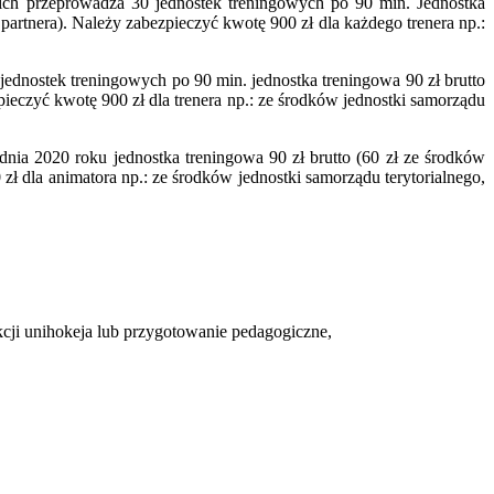
nich przeprowadza 30 jednostek treningowych po 90 min. Jednostka
 partnera). Należy zabezpieczyć kwotę 900 zł dla każdego trenera np.:
 jednostek treningowych po 90 min. jednostka treningowa 90 zł brutto
pieczyć kwotę 900 zł dla trenera np.: ze środków jednostki samorządu
nia 2020 roku jednostka treningowa 90 zł brutto (60 zł ze środków
zł dla animatora np.: ze środków jednostki samorządu terytorialnego,
cji unihokeja lub przygotowanie pedagogiczne,