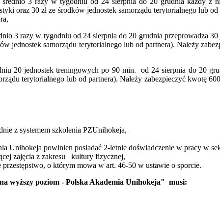
 średnio 3 razy w tygodniu od 24 sierpnia do 20 grudnia każdy z 
styki oraz 30 zł ze środków jednostek samorządu terytorialnego lub od
ra,
ednio 3 razy w tygodniu od 24 sierpnia do 20 grudnia przeprowadza 30
dków jednostek samorządu terytorialnego lub od partnera). Należy zabez
niu 20 jednostek treningowych po 90 min. od 24 sierpnia do 20 grud
orządu terytorialnego lub od partnera). Należy zabezpieczyć kwotę 600 
odnie z systemem szkolenia PZUnihokeja,
a Unihokeja powinien posiadać 2-letnie doświadczenie w pracy w sek
cej zajęcia z zakresu kultury fizycznej,
przestępstwo, o którym mowa w art. 46-50 w ustawie o sporcie.
 na wyższy poziom - Polska Akademia Unihokeja" musi: