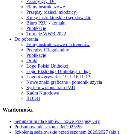
Zasady gry 3+1
Filmy instruktażowe
Przepisy (dzieci, młodzicy)
Kursy instruktorskie i sędziowskie
Biuro PZU - kontakt
Publikacje
Turnieje WWB 2022
Do pobrania
Filmy instruktażowe dla trenerów
Przepisy i Regulaminy
Publikacje
Druki
Logo Polski Unihokej
Logo Ekstraliga Unihokeja i I liga
Logo rozgrywek U19, U16 i U13
Nowe znaki graficzne - poradnik użycia
System wolontariatu PZU
Kadra Narodowa
RODO
Wiadomości
Seminarium dla klubów - nowe Przepisy Gry
Podsumowanie sezonu JM 2025/26
Szkolenia sędziowskie przed sezonem 2026/2027 (akt.)