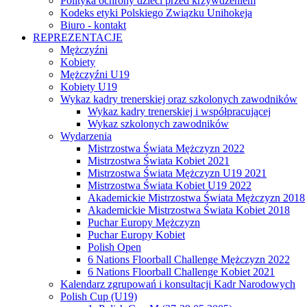
Polityka ochrony dzieci przed krzywdzeniem
Kodeks etyki Polskiego Związku Unihokeja
Biuro - kontakt
REPREZENTACJE
Mężczyźni
Kobiety
Mężczyźni U19
Kobiety U19
Wykaz kadry trenerskiej oraz szkolonych zawodników
Wykaz kadry trenerskiej i współpracującej
Wykaz szkolonych zawodników
Wydarzenia
Mistrzostwa Świata Mężczyzn 2022
Mistrzostwa Świata Kobiet 2021
Mistrzostwa Świata Mężczyzn U19 2021
Mistrzostwa Świata Kobiet U19 2022
Akademickie Mistrzostwa Świata Mężczyzn 2018
Akademickie Mistrzostwa Świata Kobiet 2018
Puchar Europy Mężczyzn
Puchar Europy Kobiet
Polish Open
6 Nations Floorball Challenge Mężczyzn 2022
6 Nations Floorball Challenge Kobiet 2021
Kalendarz zgrupowań i konsultacji Kadr Narodowych
Polish Cup (U19)