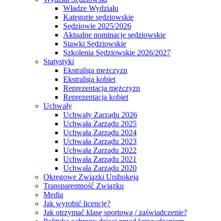
Władze Wydziału
Kategorie sędziowskie
Sędziowie 2025/2026
Aktualne nominacje sędziowskie
Stawki Sędziowskie
Szkolenia Sędziowskie 2026/2027
Statystyki
Ekstraliga mężczyzn
Ekstraliga kobiet
Reprezentacja mężczyzn
Reprezentacja kobiet
Uchwały
Uchwały Zarządu 2026
Uchwała Zarządu 2025
Uchwała Zarządu 2024
Uchwała Zarządu 2023
Uchwała Zarządu 2022
Uchwała Zarządu 2021
Uchwała Zarządu 2020
Okręgowe Związki Unihokeja
Transparentność Związku
Media
Jak wyrobić licencję?
Jak otrzymać klasę sportową / zaświadczenie?