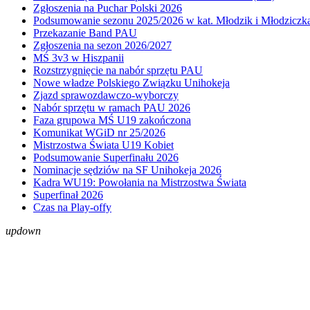
Zgłoszenia na Puchar Polski 2026
Podsumowanie sezonu 2025/2026 w kat. Młodzik i Młodziczk
Przekazanie Band PAU
Zgłoszenia na sezon 2026/2027
MŚ 3v3 w Hiszpanii
Rozstrzygnięcie na nabór sprzętu PAU
Nowe władze Polskiego Związku Unihokeja
Zjazd sprawozdawczo-wyborczy
Nabór sprzętu w ramach PAU 2026
Faza grupowa MŚ U19 zakończona
Komunikat WGiD nr 25/2026
Mistrzostwa Świata U19 Kobiet
Podsumowanie Superfinału 2026
Nominacje sędziów na SF Unihokeja 2026
Kadra WU19: Powołania na Mistrzostwa Świata
Superfinał 2026
Czas na Play-offy
up
down