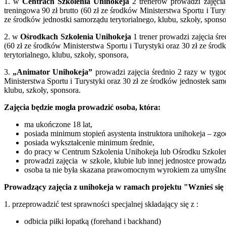
1. w
Centrach Szkolenia Unihokeja
2 trenerów prowadzi zajęcia
treningowa 90 zł brutto (60 zł ze środków Ministerstwa Sportu i Tury
ze środków jednostki samorządu terytorialnego, klubu, szkoły, sponso
2. w
Ośrodkach Szkolenia Unihokeja
1 trener prowadzi zajęcia śr
(60 zł ze środków Ministerstwa Sportu i Turystyki oraz 30 zł ze śro
terytorialnego, klubu, szkoły, sponsora,
3.
„Animator Unihokeja”
prowadzi zajęcia średnio 2 razy w tygod
Ministerstwa Sportu i Turystyki oraz 30 zł ze środków jednostek sam
klubu, szkoły, sponsora.
Zajęcia będzie mogła prowadzić osoba, która:
ma ukończone 18 lat,
posiada minimum stopień asystenta instruktora unihokeja – zg
posiada wykształcenie minimum średnie,
do pracy w Centrum Szkolenia Unihokeja lub Ośrodku Szkoleni
prowadzi zajęcia w szkole, klubie lub innej jednostce prowadzą
osoba ta nie była skazana prawomocnym wyrokiem za umyślne 
Prowadzący zajęcia z unihokeja w ramach projektu "Wznieś się
1. przeprowadzić test sprawności specjalnej składający się z :
odbicia piłki łopatką (forehand i backhand)