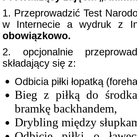
1. P
rzeprowadzić Test Narod
w Internecie a wydruk z In
obow
iązkowo.
2. opcjonalnie przeprowad
składający się z:
Odbicia piłki łopatką (foreh
Bieg z piłką do środka
bramkę backhandem,
Drybling między słupkam
Odbicie piłki o ławec