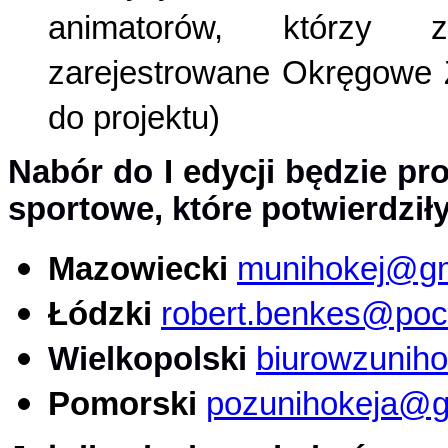
animatorów, którzy z
zarejestrowane Okręgowe Z
do projektu)
Nabór do
I edycj
i
będzie pr
sportowe, które potwierdził
Mazowiecki
munihokej@gm
Łódzki
robert.benkes@pocz
Wielkopolski
biurowzuniho
Pomorski
pozunihokeja@g