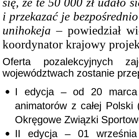
się, że te 50 000 zł udało 
i przekazać je bezpośredni
unihokeja
– powiedział w
koordynator krajowy proje
Oferta pozalekcyjnych z
województwach zostanie prz
I edycja – od 20 marca
animatorów z całej Polski 
Okręgowe Związki Sportowe, 
II edycja – 01 wrześni