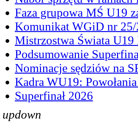
Faza grupowa MŚ U19 z
Komunikat WGiD nr 25/
Mistrzostwa Świata U19 
Podsumowanie Superfina
Nominacje sędziów na S
Kadra WU19: Powołania 
Superfinał 2026
up
down