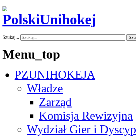
Szukaj...
Szu
Menu_top
PZUNIHOKEJA
Władze
Zarząd
Komisja Rewizyjna
Wydział Gier i Dyscyp