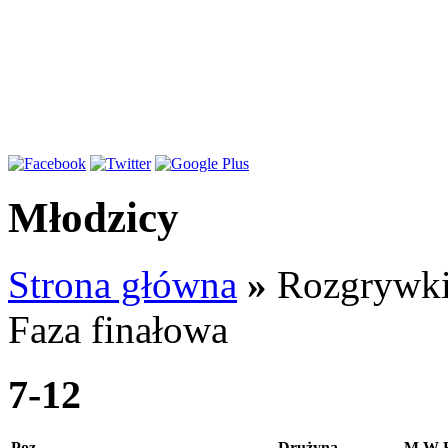
Młodzicy
Strona główna
»
Rozgrywk
Faza finałowa
7-12
Poz
Drużyna
M
W