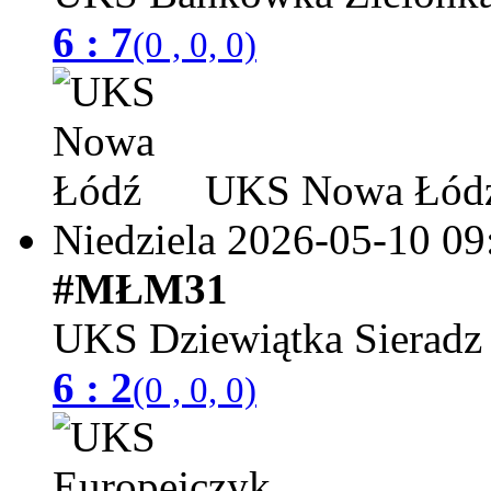
6 : 7
(0 , 0, 0)
UKS Nowa Łód
Niedziela 2026-05-10
09
#MŁM31
UKS Dziewiątka Sieradz
6 : 2
(0 , 0, 0)