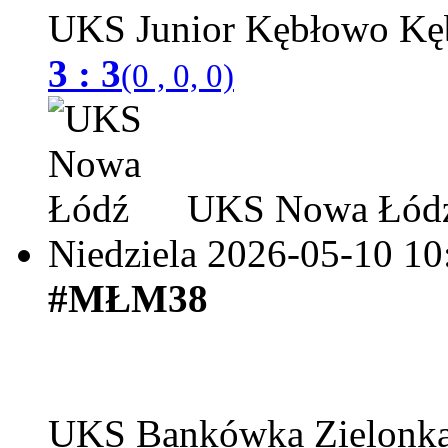
UKS Junior Kębłowo
3 : 3
(0 , 0, 0)
UKS Nowa Łód
Niedziela 2026-05-10
10
#MŁM38
UKS Bankówka Zielonk