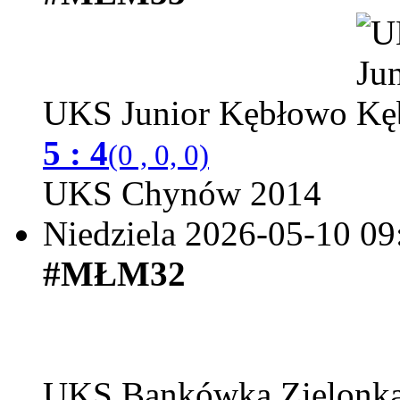
UKS Junior Kębłowo
5 : 4
(0 , 0, 0)
UKS Chynów 2014
Niedziela 2026-05-10
09
#MŁM32
UKS Bankówka Zielonk