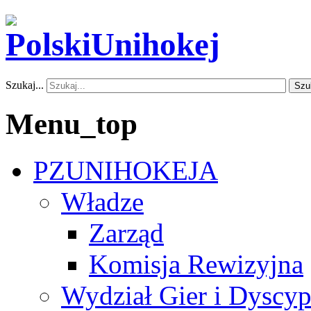
Szukaj...
Szu
Menu_top
PZUNIHOKEJA
Władze
Zarząd
Komisja Rewizyjna
Wydział Gier i Dyscyp