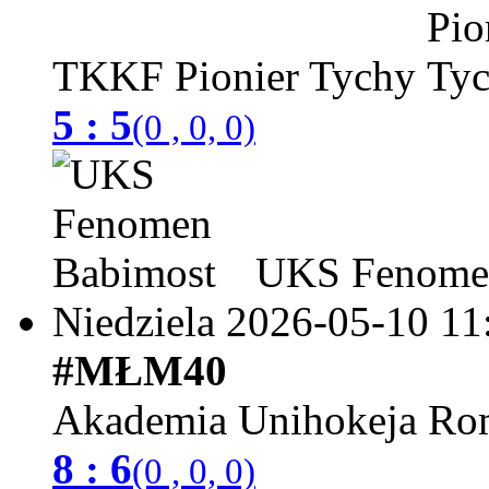
TKKF Pionier Tychy
5 : 5
(0 , 0, 0)
UKS Fenomen
Niedziela 2026-05-10
11
#MŁM40
Akademia Unihokeja Ro
8 : 6
(0 , 0, 0)