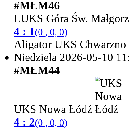
#MŁM46
LUKS Góra Św. Małgorz
4 : 1
(0 , 0, 0)
Aligator UKS Chwarzno
Niedziela 2026-05-10
11
#MŁM44
UKS Nowa Łódź
4 : 2
(0 , 0, 0)