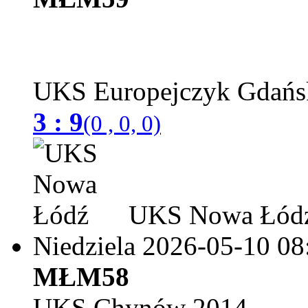
UKS Europejczyk Gdań
3 : 9
(0 , 0, 0)
UKS Nowa Łód
Niedziela 2026-05-10
08
MŁM58
UKS Chynów 2014