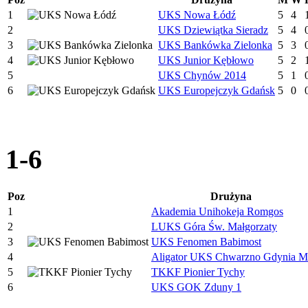
1
UKS Nowa Łódź
5
4
2
UKS Dziewiątka Sieradz
5
4
3
UKS Bankówka Zielonka
5
3
4
UKS Junior Kębłowo
5
2
5
UKS Chynów 2014
5
1
6
UKS Europejczyk Gdańsk
5
0
1-6
Poz
Drużyna
1
Akademia Unihokeja Romgos
2
LUKS Góra Św. Małgorzaty
3
UKS Fenomen Babimost
4
Aligator UKS Chwarzno Gdynia M
5
TKKF Pionier Tychy
6
UKS GOK Zduny 1