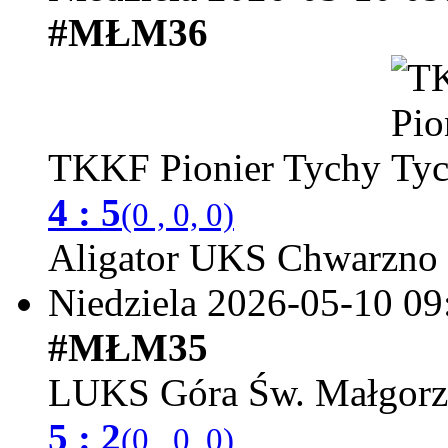
#MŁM36
TKKF Pionier Tychy
4 : 5
(0 , 0, 0)
Aligator UKS Chwarzno
Niedziela 2026-05-10
09
#MŁM35
LUKS Góra Św. Małgorz
5 : 2
(0 , 0, 0)