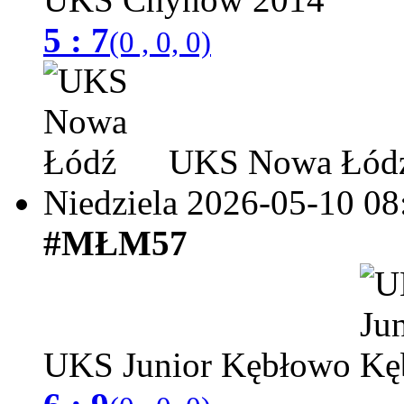
5 : 7
(0 , 0, 0)
UKS Nowa Łód
Niedziela 2026-05-10
08
#MŁM57
UKS Junior Kębłowo