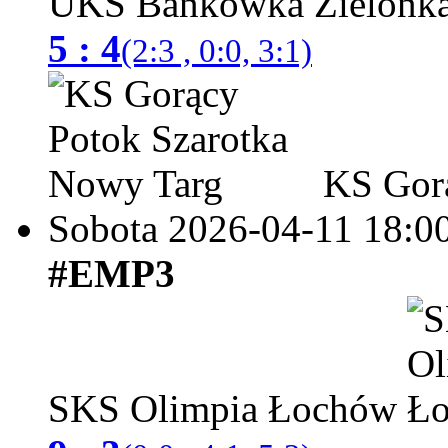
UKS Bankówka Zielonk
5 : 4
(2:3 , 0:0, 3:1)
KS Gorą
Sobota 2026-04-11
18:0
#EMP3
SKS Olimpia Łochów