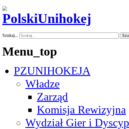
Szukaj...
Szu
Menu_top
PZUNIHOKEJA
Władze
Zarząd
Komisja Rewizyjna
Wydział Gier i Dyscyp