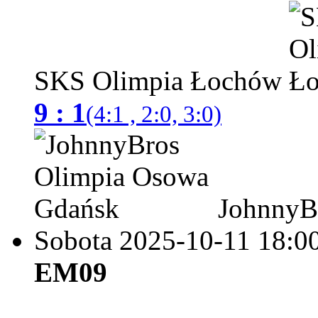
SKS Olimpia Łochów
9 : 1
(4:1 , 2:0, 3:0)
JohnnyBr
Sobota 2025-10-11
18:0
EM09