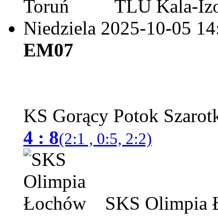
TLU Kala-Izo
Niedziela 2025-10-05
14
EM07
KS Gorący Potok Szaro
4 : 8
(2:1 , 0:5, 2:2)
SKS Olimpia 