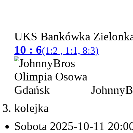
UKS Bankówka Zielonk
10 : 6
(1:2 , 1:1, 8:3)
JohnnyBr
3. kolejka
Sobota 2025-10-11
20:0