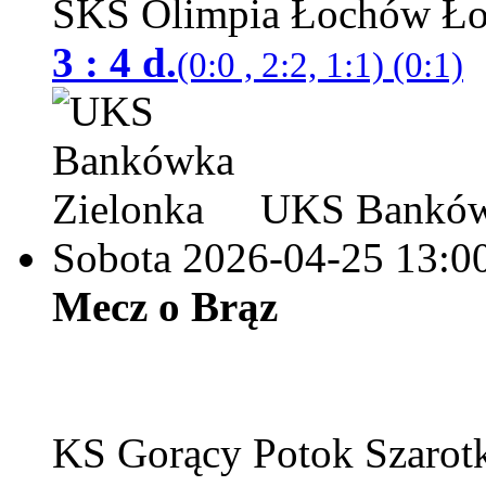
SKS Olimpia Łochów
3 : 4 d.
(0:0 , 2:2, 1:1) (0:1)
UKS Bankówk
Sobota 2026-04-25
13:0
Mecz o Brąz
KS Gorący Potok Szaro