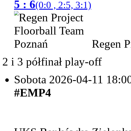
5 : 6
(0:0 , 2:5, 3:1)
Regen Pr
2 i 3 półfinał play-off
Sobota 2026-04-11
18:0
#EMP4