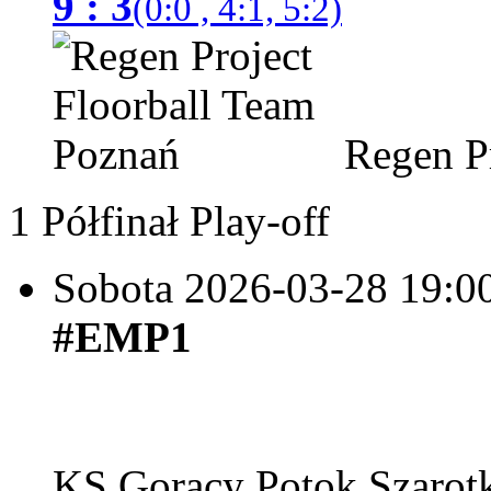
9 : 3
(0:0 , 4:1, 5:2)
Regen Pr
1 Półfinał Play-off
Sobota 2026-03-28
19:0
#EMP1
KS Gorący Potok Szaro