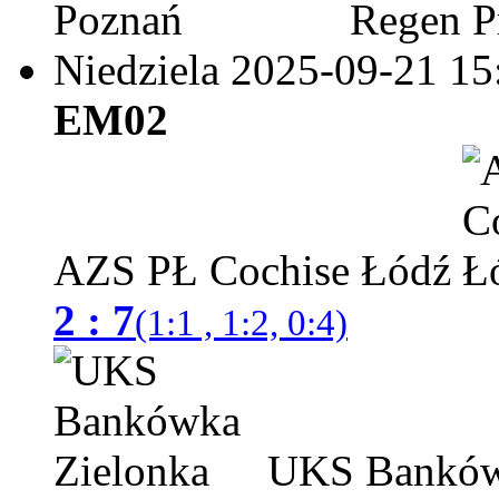
Regen Pr
Niedziela 2025-09-21
15
EM02
AZS PŁ Cochise Łódź
2 : 7
(1:1 , 1:2, 0:4)
UKS Bankówk