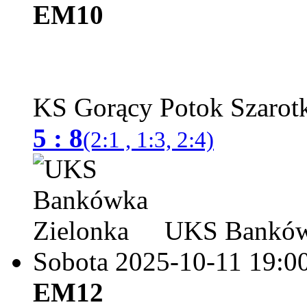
EM10
KS Gorący Potok Szaro
5 : 8
(2:1 , 1:3, 2:4)
UKS Bankówk
Sobota 2025-10-11
19:0
EM12