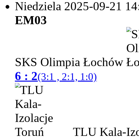
Niedziela 2025-09-21
14
EM03
SKS Olimpia Łochów
6 : 2
(3:1 , 2:1, 1:0)
TLU Kala-Izo