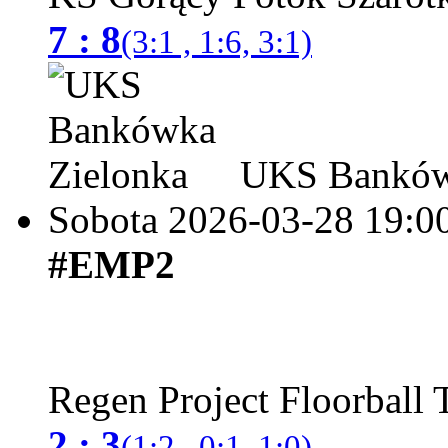
7 : 8
(3:1 , 1:6, 3:1)
UKS Bankówk
Sobota 2026-03-28
19:0
#EMP2
Regen Project Floorball
2 : 3
(1:2 , 0:1, 1:0)