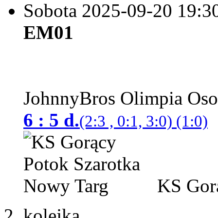
Sobota 2025-09-20
19:3
EM01
JohnnyBros Olimpia Os
6 : 5 d.
(2:3 , 0:1, 3:0) (1:0)
KS Gorą
2. kolejka