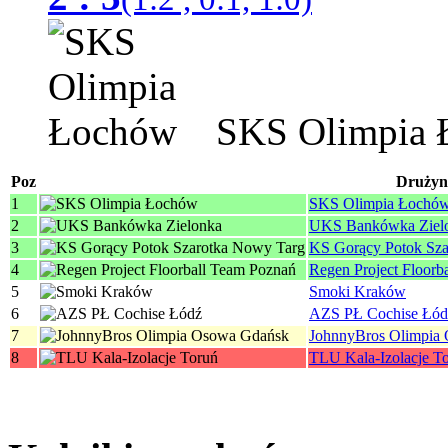
SKS Olimpia 
Poz
Drużyn
1
SKS Olimpia Łochó
2
UKS Bankówka Ziel
3
KS Gorący Potok Sz
4
Regen Project Floorb
5
Smoki Kraków
6
AZS PŁ Cochise Łód
7
JohnnyBros Olimpia
8
TLU Kala-Izolacje T