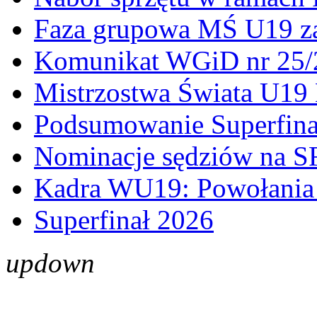
Faza grupowa MŚ U19 z
Komunikat WGiD nr 25/
Mistrzostwa Świata U19 
Podsumowanie Superfina
Nominacje sędziów na S
Kadra WU19: Powołania 
Superfinał 2026
up
down