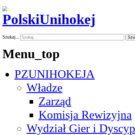
Szukaj...
Szu
Menu_top
PZUNIHOKEJA
Władze
Zarząd
Komisja Rewizyjna
Wydział Gier i Dyscyp