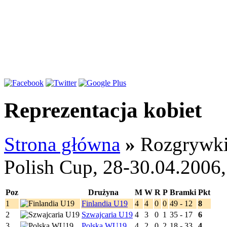
Reprezentacja kobiet
Strona główna
»
Rozgrywk
Polish Cup, 28-30.04.2006,
Poz
Drużyna
M
W
R
P
Bramki
Pkt
1
Finlandia U19
4
4
0
0
49 - 12
8
2
Szwajcaria U19
4
3
0
1
35 - 17
6
3
Polska WU19
4
2
0
2
18 - 33
4