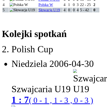
4
Polska W
4
1
0
3
22 - 25
2
5
Słowacja U19
4
0
0
4
5 - 42
0
Kolejki spotkań
2. Polish Cup
Niedziela 2006-04-30
Szwajcaria U19
1 : 7
( 0 - 1 , 1 - 3 , 0 - 3 )