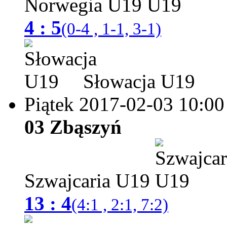
Norwegia U19
4 : 5
(0-4 , 1-1, 3-1)
Słowacja U19
Piątek 2017-02-03
10:00
03 Zbąszyń
Szwajcaria U19
13 : 4
(4:1 , 2:1, 7:2)