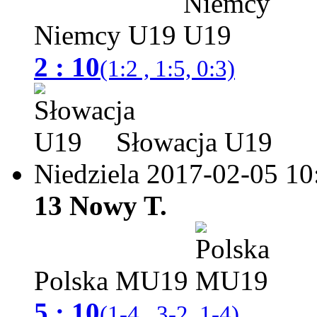
Niemcy U19
2 : 10
(1:2 , 1:5, 0:3)
Słowacja U19
Niedziela 2017-02-05
10
13 Nowy T.
Polska MU19
5 : 10
(1-4 , 3-2, 1-4)