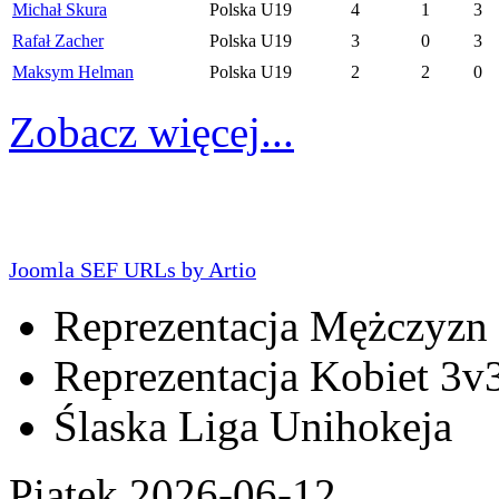
Michał Skura
Polska U19
4
1
3
Rafał Zacher
Polska U19
3
0
3
Maksym Helman
Polska U19
2
2
0
Zobacz więcej...
Joomla SEF URLs by Artio
Reprezentacja Mężczyzn
Reprezentacja Kobiet 3v
Ślaska Liga Unihokeja
Piątek 2026-06-12