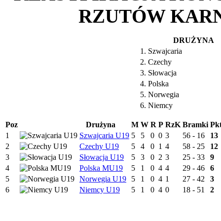
RZUTÓW KAR
DRUŻYNA
1. Szwajcaria
2. Czechy
3. Słowacja
4. Polska
5. Norwegia
6. Niemcy
Poz
Drużyna
M
W
R
P
RzK
Bramki
Pk
1
Szwajcaria U19
5
5
0
0
3
56 - 16
13
2
Czechy U19
5
4
0
1
4
58 - 25
12
3
Słowacja U19
5
3
0
2
3
25 - 33
9
4
Polska MU19
5
1
0
4
4
29 - 46
6
5
Norwegia U19
5
1
0
4
1
27 - 42
3
6
Niemcy U19
5
1
0
4
0
18 - 51
2