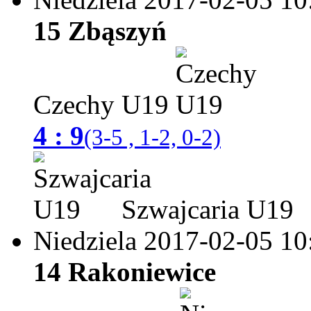
15 Zbąszyń
Czechy U19
4 : 9
(3-5 , 1-2, 0-2)
Szwajcaria U19
Niedziela 2017-02-05
10
14 Rakoniewice