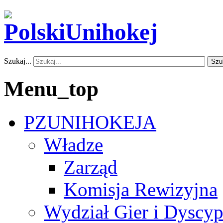
Szukaj...
Szu
Menu_top
PZUNIHOKEJA
Władze
Zarząd
Komisja Rewizyjna
Wydział Gier i Dyscyp