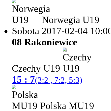
Norwegia U19
Sobota 2017-02-04
10:0
08 Rakoniewice
Czechy U19
15 : 7
(3:2 , 7:2, 5:3)
Polska MU19