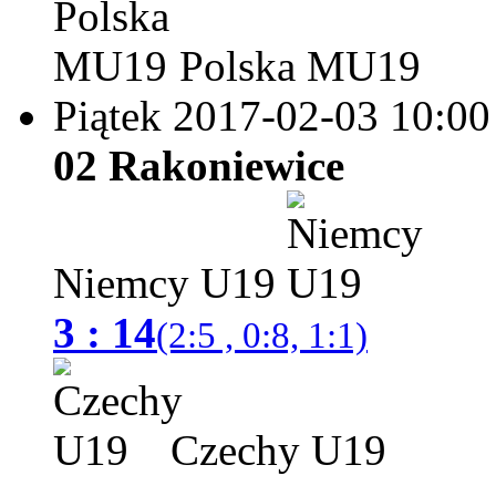
Polska MU19
Piątek 2017-02-03
10:00
02 Rakoniewice
Niemcy U19
3 : 14
(2:5 , 0:8, 1:1)
Czechy U19