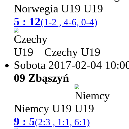
Norwegia U19
5 : 12
(1-2 , 4-6, 0-4)
Czechy U19
Sobota 2017-02-04
10:0
09 Zbąszyń
Niemcy U19
9 : 5
(2:3 , 1:1, 6:1)