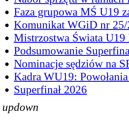
Faza grupowa MŚ U19 z
Komunikat WGiD nr 25/
Mistrzostwa Świata U19 
Podsumowanie Superfina
Nominacje sędziów na S
Kadra WU19: Powołania 
Superfinał 2026
up
down