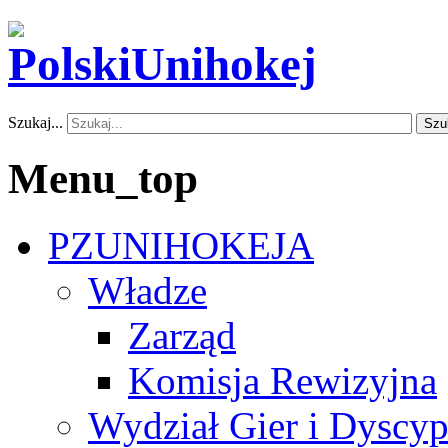
Szukaj...
Szu
Menu_top
PZUNIHOKEJA
Władze
Zarząd
Komisja Rewizyjna
Wydział Gier i Dyscyp