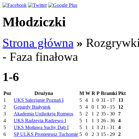
Młodziczki
Strona główna
»
Rozgrywk
- Faza finałowa
1-6
Poz
Drużyna
M
W
R
P
Bramki
Pkt
1
UKS Salezjanie Poznań I
5
4
1
0
31 - 17
13
2
Gepardy Białystok
5
4
0
1
30 - 15
12
3
Akademia Unihokeja Romgos
5
2
1
2
35 - 30
7
4
UKS Radzevia Radzewo I
5
1
1
3
26 - 36
4
5
UKS Motława Suchy Dąb I
5
1
1
3
21 - 31
4
6
SP ULKS Prometeusz Tuchomie
5
0
2
3
15 - 29
2