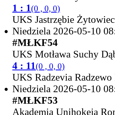
1 : 1
(0 , 0, 0)
UKS Jastrzębie Żytowie
Niedziela 2026-05-10
08
#MŁKF54
UKS Motława Suchy Dąb
4 : 11
(0 , 0, 0)
UKS Radzevia Radzewo 
Niedziela 2026-05-10
08
#MŁKF53
Akademia Unihokeja Ro