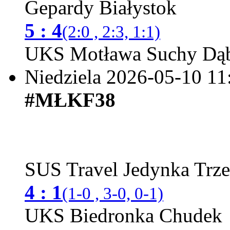
Gepardy Białystok
5 : 4
(2:0 , 2:3, 1:1)
UKS Motława Suchy Dąb
Niedziela 2026-05-10
11
#MŁKF38
SUS Travel Jedynka Trz
4 : 1
(1-0 , 3-0, 0-1)
UKS Biedronka Chudek