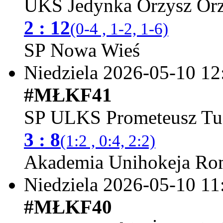
UKS Jedynka Orzysz
2 : 12
(0-4 , 1-2, 1-6)
SP Nowa Wieś
Niedziela 2026-05-10
12
#MŁKF41
SP ULKS Prometeusz Tu
3 : 8
(1:2 , 0:4, 2:2)
Akademia Unihokeja Ro
Niedziela 2026-05-10
11
#MŁKF40