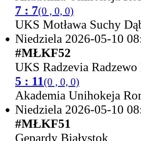
7 : 7
(0 , 0, 0)
UKS Motława Suchy Dąb
Niedziela 2026-05-10
08
#MŁKF52
UKS Radzevia Radzewo 
5 : 11
(0 , 0, 0)
Akademia Unihokeja Ro
Niedziela 2026-05-10
08
#MŁKF51
Gepardy Białystok