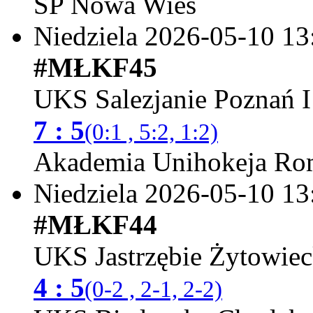
SP Nowa Wieś
Niedziela 2026-05-10
13
#MŁKF45
UKS Salezjanie Poznań I
7 : 5
(0:1 , 5:2, 1:2)
Akademia Unihokeja Ro
Niedziela 2026-05-10
13
#MŁKF44
UKS Jastrzębie Żytowie
4 : 5
(0-2 , 2-1, 2-2)