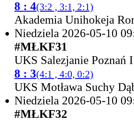
8 : 4
(3:2 , 3:1, 2:1)
Akademia Unihokeja Ro
Niedziela 2026-05-10
09
#MŁKF31
UKS Salezjanie Poznań I
8 : 3
(4:1 , 4:0, 0:2)
UKS Motława Suchy Dąb
Niedziela 2026-05-10
09
#MŁKF32