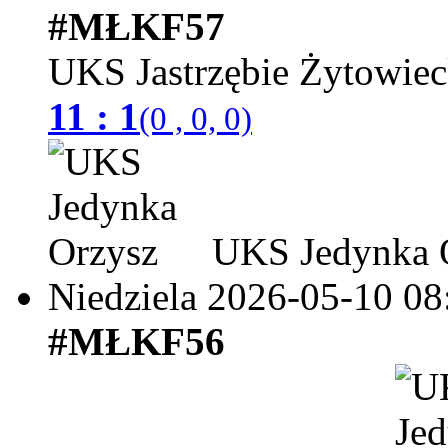
#MŁKF57
UKS Jastrzębie Żytowie
11 : 1
(0 , 0, 0)
UKS Jedynka 
Niedziela 2026-05-10
08
#MŁKF56