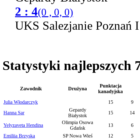
2 : 4
(0 , 0, 0)
UKS Salezjanie Poznań I
Statystyki najlepszych
Punktacja
Zawodnik
Drużyna
kanadyjska
Julia Włodarczyk
15
9
Gepardy
Hanna Sar
15
14
Białystok
Olimpia Osowa
Yelyzaveta Hendina
13
6
Gdańsk
Emiliia Brzyska
SP Nowa Wieś
12
5