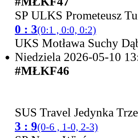
#MŁKF47
SP ULKS Prometeusz Tu
0 : 3
(0:1 , 0:0, 0:2)
UKS Motława Suchy Dąb
Niedziela 2026-05-10
13
#MŁKF46
SUS Travel Jedynka Trz
3 : 9
(0-6 , 1-0, 2-3)