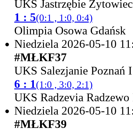
UKS Jastrzębie Żytowie
1 : 5
(0:1 , 1:0, 0:4)
Olimpia Osowa Gdańsk
Niedziela 2026-05-10
11
#MŁKF37
UKS Salezjanie Poznań I
6 : 1
(1:0 , 3:0, 2:1)
UKS Radzevia Radzewo 
Niedziela 2026-05-10
11
#MŁKF39