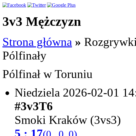
3v3 Mężczyzn
Strona główna
»
Rozgrywk
Pólfinały
Pólfinał w Toruniu
Niedziela 2026-02-01
14
#3v3T6
Smoki Kraków (3vs3)
5 : 17
(0 , 0, 0)