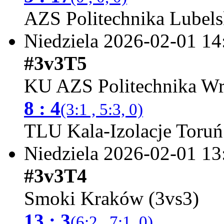
AZS Politechnika Lubels
Niedziela 2026-02-01
14
#3v3T5
KU AZS Politechnika Wr
8 : 4
(3:1 , 5:3, 0)
TLU Kala-Izolacje Toruń
Niedziela 2026-02-01
13
#3v3T4
Smoki Kraków (3vs3)
13 : 3
(6:2 , 7:1, 0)