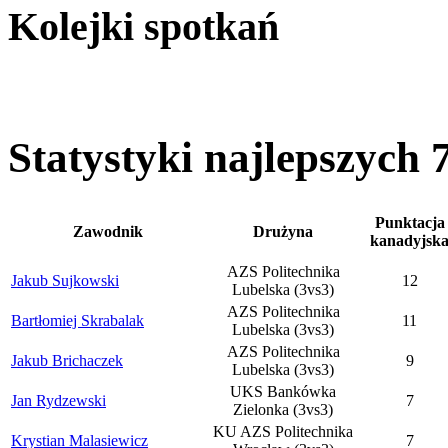
Kolejki spotkań
Statystyki najlepszych
Punktacja
Zawodnik
Drużyna
kanadyjsk
AZS Politechnika
Jakub Sujkowski
12
Lubelska (3vs3)
AZS Politechnika
Bartłomiej Skrabalak
11
Lubelska (3vs3)
AZS Politechnika
Jakub Brichaczek
9
Lubelska (3vs3)
UKS Bankówka
Jan Rydzewski
7
Zielonka (3vs3)
KU AZS Politechnika
Krystian Malasiewicz
7