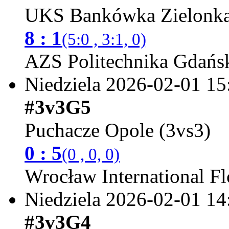
UKS Bankówka Zielonka
8 : 1
(5:0 , 3:1, 0)
AZS Politechnika Gdańsk
Niedziela 2026-02-01
15
#3v3G5
Puchacze Opole (3vs3)
0 : 5
(0 , 0, 0)
Wrocław International Fl
Niedziela 2026-02-01
14
#3v3G4