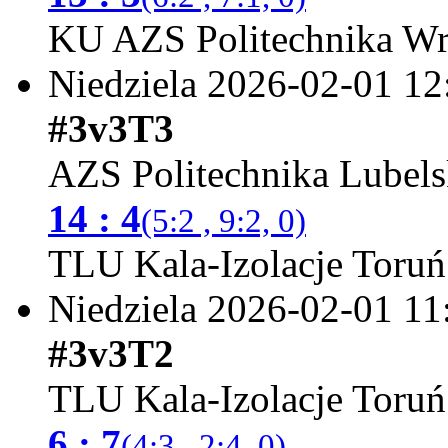
KU AZS Politechnika Wr
Niedziela 2026-02-01
12
#3v3T3
AZS Politechnika Lubels
14 : 4
(5:2 , 9:2, 0)
TLU Kala-Izolacje Toruń
Niedziela 2026-02-01
11
#3v3T2
TLU Kala-Izolacje Toruń
6 : 7
(4:3 , 2:4, 0)