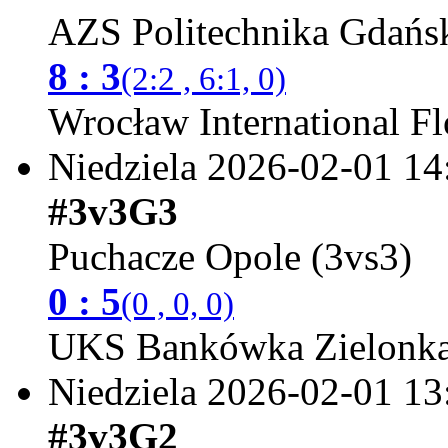
AZS Politechnika Gdańsk
8 : 3
(2:2 , 6:1, 0)
Wrocław International Fl
Niedziela 2026-02-01
14
#3v3G3
Puchacze Opole (3vs3)
0 : 5
(0 , 0, 0)
UKS Bankówka Zielonka
Niedziela 2026-02-01
13
#3v3G2