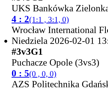
UKS Bankówka Zielonka
4 : 2
(1:1 , 3:1, 0)
Wrocław International Fl
Niedziela 2026-02-01
13
#3v3G1
Puchacze Opole (3vs3)
0 : 5
(0 , 0, 0)
AZS Politechnika Gdańsk